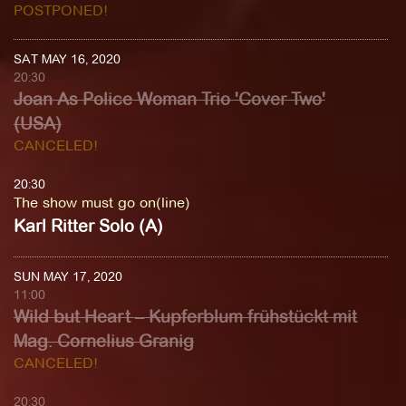
POSTPONED!
SAT MAY 16, 2020
20:30
Joan As Police Woman Trio 'Cover Two'
(USA)
CANCELED!
20:30
The show must go on(line)
Karl Ritter Solo (A)
SUN MAY 17, 2020
11:00
Wild but Heart – Kupferblum frühstückt mit
Mag. Cornelius Granig
CANCELED!
20:30