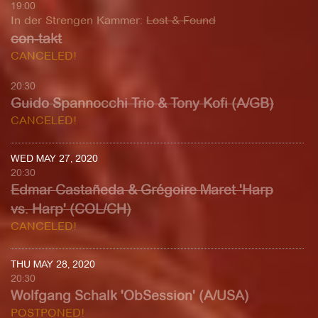
19:00
In der Strengen Kammer
:
Lost & Found
con-takt
CANCELED!
20:30
Guido Spannocchi Trio & Tony Kofi (A/GB)
CANCELED!
WED MAY 27, 2020
20:30
Edmar Castañeda & Grégoire Maret 'Harp
vs. Harp' (COL/CH)
CANCELED!
THU MAY 28, 2020
20:30
Wolfgang Schalk 'ObSession' (A/USA)
POSTPONED!