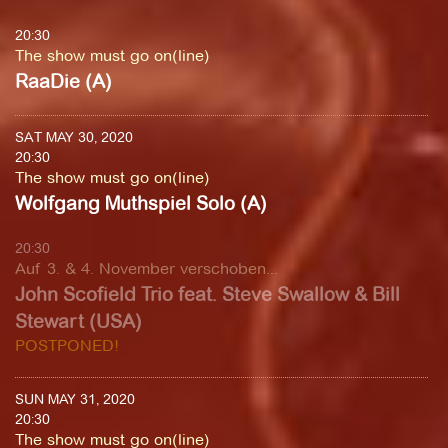
20:30
The show must go on(line)
RaaDie (A)
SAT MAY 30, 2020
20:30
The show must go on(line)
Wolfgang Muthspiel Solo (A)
20:30
Auf 3. & 4. November verschoben...
John Scofield Trio feat. Steve Swallow & Bill
Stewart (USA)
POSTPONED!
SUN MAY 31, 2020
20:30
The show must go on(line)