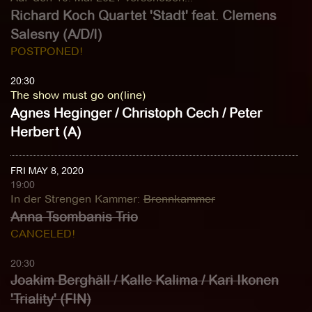
Richard Koch Quartet 'Stadt' feat. Clemens
Salesny (A/D/I)
POSTPONED!
20:30
The show must go on(line)
Agnes Heginger / Christoph Cech / Peter
Herbert (A)
FRI MAY 8, 2020
19:00
In der Strengen Kammer
:
Brennkammer
Anna Tsombanis Trio
CANCELED!
20:30
Joakim Berghäll / Kalle Kalima / Kari Ikonen
'Triality' (FIN)