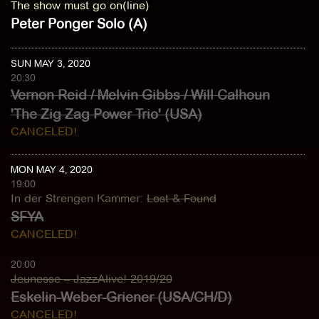
The show must go on(line)
Peter Ponger Solo (A)
SUN MAY 3, 2020
20:30
Vernon Reid / Melvin Gibbs / Will Calhoun
'The Zig Zag Power Trio' (USA)
CANCELED!
MON MAY 4, 2020
19:00
In der Strengen Kammer
:
Lost & Found
SFYA
CANCELED!
20:00
Jeunesse – JazzAlive! 2019/20
Eskelin-Weber-Griener (USA/CH/D)
CANCELED!