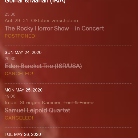
Golnar & Mahan (IR/A)
23:30
Auf 29.-31. Oktober verschoben...
The Rocky Horror Show – in Concert
POSTPONED!
SUN MAY 24, 2020
20:30
Eden Bareket Trio (ISR/USA)
CANCELED!
MON MAY 25, 2020
19:00
In der Strengen Kammer
:
Lost & Found
Samuel Leipold Quartet
CANCELED!
TUE MAY 26, 2020