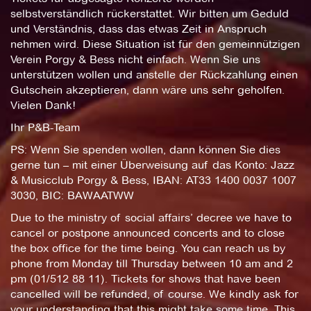
selbstverständlich rückerstattet. Wir bitten um Geduld
und Verständnis, dass das etwas Zeit in Anspruch
nehmen wird. Diese Situation ist für den gemeinnützigen
Verein Porgy & Bess nicht einfach. Wenn Sie uns
unterstützen wollen und anstelle der Rückzahlung einen
Gutschein akzeptieren, dann wäre uns sehr geholfen.
Vielen Dank!
Ihr P&B-Team
PS: Wenn Sie spenden wollen, dann können Sie dies
gerne tun – mit einer Überweisung auf das Konto: Jazz
& Musicclub Porgy & Bess, IBAN: AT33 1400 0037 1007
3030, BIC: BAWAATWW
Due to the ministry of social affairs’ decree we have to
cancel or postpone announced concerts and to close
the box office for the time being. You can reach us by
phone from Monday till Thursday between 10 am and 2
pm (01/512 88 11). Tickets for shows that have been
cancelled will be refunded, of course. We kindly ask for
your understanding that this might take some time. This