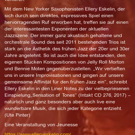
Mit dem New Yorker Saxophonisten Ellery Eskelin, der
sich durch sein direktes, expressives Spiel einen
hervorragenden Ruf erworben hat, treffen sie auf einen
der interessantesten Exponenten der aktuellen
Jazzszene. Der immer ganz akustisch gehaltene und
orchestrale Sound des seit 2011 bestehenden Trios ist
stark an die Ästhetik des frühen Jazz der 20er und 30er
Jahre angelehnt. So ist auch die Idee entstanden, den
eigenen Stücken Kompositionen von Jelly Roll Morton
und Bennie Moten gegenüberzustellen. „Wir vertieften
uns in unsere Improvisationen und gingen auf unsere
gemeinsame Affinität für den frühen Jazz ein“, schreibt
Ellery Eskelin in den Liner Notes zu der vielbepriesenen
Einspielung„Sensation of Tones“ (Intakt CD 276, 2017) –
natürlich und ganz besonders aber auch live eine
wunderbare Musik, die sich jeder Kategorie entzieht.
(Ute Pinter)
Eine Veranstaltung von Jeunesse
https://www.elleryeskelin.com/