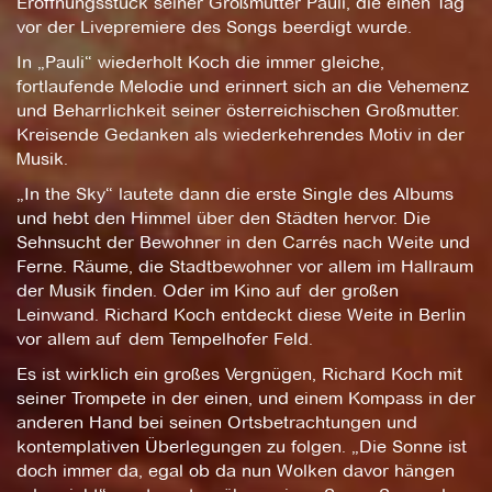
Eröffnungsstück seiner Großmutter Pauli, die einen Tag
vor der Livepremiere des Songs beerdigt wurde.
In „Pauli“ wiederholt Koch die immer gleiche,
fortlaufende Melodie und erinnert sich an die Vehemenz
und Beharrlichkeit seiner österreichischen Großmutter.
Kreisende Gedanken als wiederkehrendes Motiv in der
Musik.
„In the Sky“ lautete dann die erste Single des Albums
und hebt den Himmel über den Städten hervor. Die
Sehnsucht der Bewohner in den Carrés nach Weite und
Ferne. Räume, die Stadtbewohner vor allem im Hallraum
der Musik finden. Oder im Kino auf der großen
Leinwand. Richard Koch entdeckt diese Weite in Berlin
vor allem auf dem Tempelhofer Feld.
Es ist wirklich ein großes Vergnügen, Richard Koch mit
seiner Trompete in der einen, und einem Kompass in der
anderen Hand bei seinen Ortsbetrachtungen und
kontemplativen Überlegungen zu folgen. „Die Sonne ist
doch immer da, egal ob da nun Wolken davor hängen