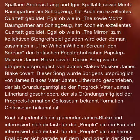
Spallaen Andreas Lang und Igor Spallatiti sowie Moritz
Baumgärtner am Schlagzeug, hat Koch ein exzellentes
Quartett gebildet. Egal ob wie in „The sowie Moritz
Baumgärtner am Schlagzeug, hat Koch ein exzellentes
Quartett gebildet. Egal ob wie in „The Mirror“ zum
kollektiven Stehgreifspiel geladen wird oder ob man
zusammen in „The WilhelmWilhelm Scream“ den
Scream“ den britischen Popstepbritischen Popstep-
Musiker James Blake covert. Dieser Song wurde
übrigens ursprünglich von James Blakes Musiker James
Blake covert. Dieser Song wurde übrigens ursprünglich
von James Blakes Vater James Litherland geschrieben,
der als Gründungsmitglied der Progrock Vater James
Litherland geschrieben, der als Gründungsmitglied der
Progrock-Formation Collosseum bekannt Formation
Collosseum bekannt ist.
Koch ist jedenfalls ein glühender James-Blake und
interessiert sich einfach für die „People“ um ihn Fan und
interessiert sich einfach für die „People“ um ihn herum.
Egal ob er sich gerade auf dem Land oder in der Stadt