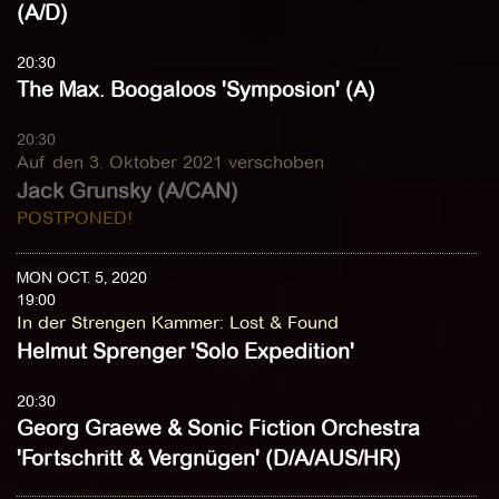
(A/D)
20:30
The Max. Boogaloos 'Symposion' (A)
20:30
Auf den 3. Oktober 2021 verschoben
Jack Grunsky (A/CAN)
POSTPONED!
MON OCT. 5, 2020
19:00
In der Strengen Kammer
:
Lost & Found
Helmut Sprenger 'Solo Expedition'
20:30
Georg Graewe & Sonic Fiction Orchestra
'Fortschritt & Vergnügen' (D/A/AUS/HR)