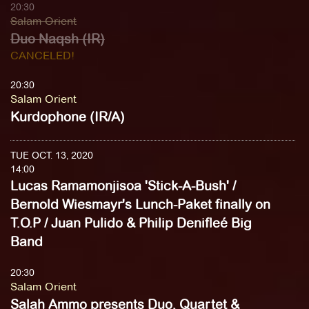
20:30
Salam Orient
Duo Naqsh (IR)
CANCELED!
20:30
Salam Orient
Kurdophone (IR/A)
TUE OCT. 13, 2020
14:00
Lucas Ramamonjisoa 'Stick-A-Bush' /
Bernold Wiesmayr's Lunch-Paket finally on
T.O.P / Juan Pulido & Philip Denifleé Big
Band
20:30
Salam Orient
Salah Ammo presents Duo, Quartet &