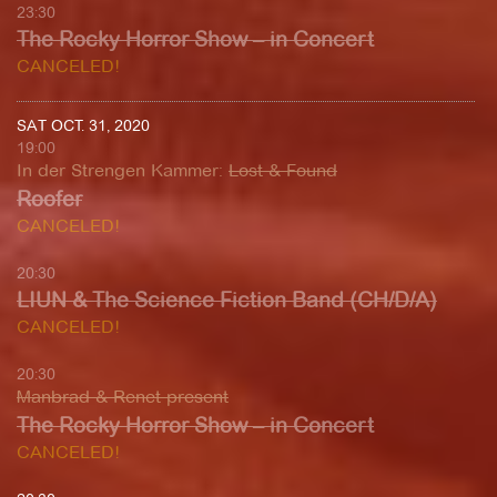
23:30
The Rocky Horror Show – in Concert
CANCELED!
SAT OCT. 31, 2020
19:00
In der Strengen Kammer
:
Lost & Found
Roofer
CANCELED!
20:30
LIUN & The Science Fiction Band (CH/D/A)
CANCELED!
20:30
Manbrad & Renet present
The Rocky Horror Show – in Concert
CANCELED!