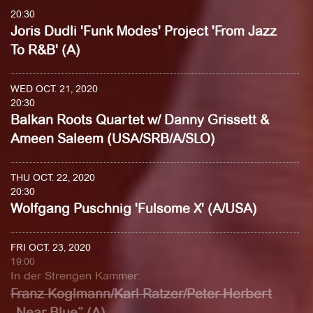
20:30
Joris Dudli 'Funk Modes' Project 'From Jazz
To R&B' (A)
WED OCT. 21, 2020
20:30
Balkan Roots Quartet w/ Danny Grissett &
Ameen Saleem (USA/SRB/A/SLO)
THU OCT. 22, 2020
20:30
Wolfgang Puschnig 'Fulsome X' (A/USA)
FRI OCT. 23, 2020
19:00
In der Strengen Kammer
:
Franz Koglmann/Karl Ratzer/Peter Herbert
„Near Blue“ (A)