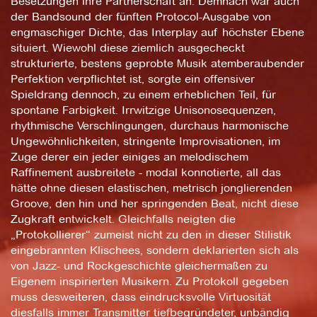
Besetzungen ihre Partnerschaft an. Demnach war auch
der Bandsound der fünften Protocol-Ausgabe von
engmaschiger Dichte, das Interplay auf höchster Ebene
situiert. Wiewohl diese ziemlich ausgecheckt
strukturierte, bestens geprobte Musik atemberaubender
Perfektion verpflichtet ist, sorgte ein offensiver
Spieldrang dennoch, zu einem erheblichen Teil, für
spontane Farbigkeit. Irrwitzige Unisonosequenzen,
rhythmische Verschlingungen, durchaus harmonische
Ungewöhnlichkeiten, stringente Improvisationen, im
Zuge derer ein jeder einiges an melodischem
Raffinement ausbreitete - modal konnotierte, all das
hätte ohne diesen elastischen, metrisch jonglierenden
Groove, den hin und her springenden Beat, nicht diese
Zugkraft entwickelt. Gleichfalls neigten die
„Protokollierer“ zumeist nicht zu den in dieser Stilistik
eingebrannten Klischees, sondern deklarierten sich als
von Jazz- und Rockgeschichte gleichermaßen zu
Eigenem inspirierten Musikern. Zu Protokoll gegeben
muss desweiteren, dass eindrucksvolle Virtuosität
diesfalls immer Transmitter tiefbegründeter, unbändig