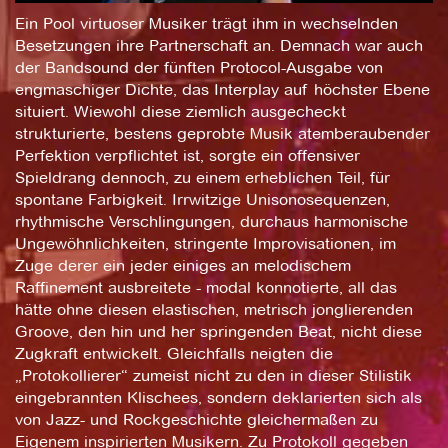
Ein Pool virtuoser Musiker trägt ihm in wechselnden
Besetzungen ihre Partnerschaft an. Demnach war auch
der Bandsound der fünften Protocol-Ausgabe von
engmaschiger Dichte, das Interplay auf höchster Ebene
situiert. Wiewohl diese ziemlich ausgecheckt
strukturierte, bestens geprobte Musik atemberaubender
Perfektion verpflichtet ist, sorgte ein offensiver
Spieldrang dennoch, zu einem erheblichen Teil, für
spontane Farbigkeit. Irrwitzige Unisonosequenzen,
rhythmische Verschlingungen, durchaus harmonische
Ungewöhnlichkeiten, stringente Improvisationen, im
Zuge derer ein jeder einiges an melodischem
Raffinement ausbreitete - modal konnotierte, all das
hätte ohne diesen elastischen, metrisch jonglierenden
Groove, den hin und her springenden Beat, nicht diese
Zugkraft entwickelt. Gleichfalls neigten die
„Protokollierer“ zumeist nicht zu den in dieser Stilistik
eingebrannten Klischees, sondern deklarierten sich als
von Jazz- und Rockgeschichte gleichermaßen zu
Eigenem inspirierten Musikern. Zu Protokoll gegeben