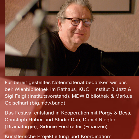
Für bereit gestelltes Notenmaterial bedanken wir uns
bei: Wienbibliothek im Rathaus, KUG - Institut 8 Jazz &
Sigi Feigl (Institutsvorstand), MDW Bibliothek & Markus
Geiselhart (big.mdw.band)
Das Festival entstand in Kooperation mit Porgy & Bess,
Christoph Huber und Studio Dan, Daniel Riegler
(Dramaturgie), Sidonie Forstreiter (Finanzen)
Künstlerische Projektleitung und Koordination: