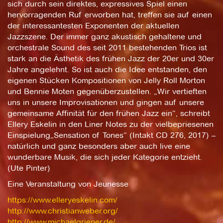
sich durch sein direktes, expressives Spiel einen
hervorragenden Ruf erworben hat, treffen sie auf einen
der interessantesten Exponenten der aktuellen
Jazzszene. Der immer ganz akustisch gehaltene und
orchestrale Sound des seit 2011 bestehenden Trios ist
stark an die Ästhetik des frühen Jazz der 20er und 30er
Jahre angelehnt. So ist auch die Idee entstanden, den
eigenen Stücken Kompositionen von Jelly Roll Morton
und Bennie Moten gegenüberzustellen. „Wir vertieften
uns in unsere Improvisationen und gingen auf unsere
gemeinsame Affinität für den frühen Jazz ein“, schreibt
Ellery Eskelin in den Liner Notes zu der vielbepriesenen
Einspielung„Sensation of Tones“ (Intakt CD 276, 2017) –
natürlich und ganz besonders aber auch live eine
wunderbare Musik, die sich jeder Kategorie entzieht.
(Ute Pinter)
Eine Veranstaltung von Jeunesse
https://www.elleryeskelin.com/
http://www.christianweber.org/
http://www.michaelgriener.de/