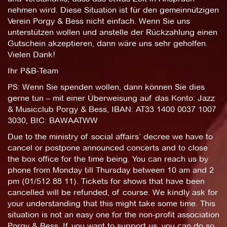
nehmen wird. Diese Situation ist für den gemeinnützigen
Verein Porgy & Bess nicht einfach. Wenn Sie uns
unterstützen wollen und anstelle der Rückzahlung einen
Gutschein akzeptieren, dann wäre uns sehr geholfen.
Vielen Dank!
Ihr P&B-Team
PS: Wenn Sie spenden wollen, dann können Sie dies
gerne tun – mit einer Überweisung auf das Konto: Jazz
& Musicclub Porgy & Bess, IBAN: AT33 1400 0037 1007
3030, BIC: BAWAATWW
Due to the ministry of social affairs’ decree we have to
cancel or postpone announced concerts and to close
the box office for the time being. You can reach us by
phone from Monday till Thursday between 10 am and 2
pm (01/512 88 11). Tickets for shows that have been
cancelled will be refunded, of course. We kindly ask for
your understanding that this might take some time. This
situation is not an easy one for the non-profit association
Porgy & Bess. If you want to support us, you can do so