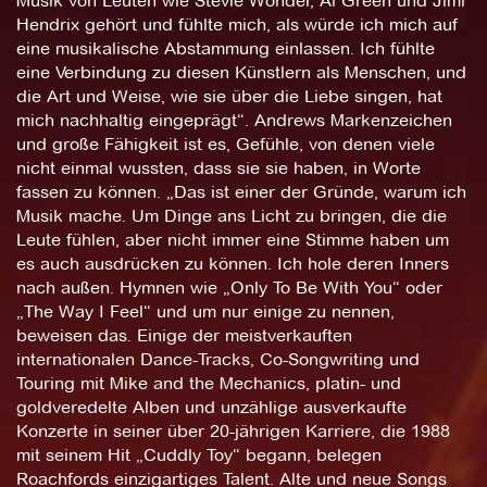
Musik von Leuten wie Stevie Wonder, Al Green und Jimi
Hendrix gehört und fühlte mich, als würde ich mich auf
eine musikalische Abstammung einlassen. Ich fühlte
eine Verbindung zu diesen Künstlern als Menschen, und
die Art und Weise, wie sie über die Liebe singen, hat
mich nachhaltig eingeprägt“. Andrews Markenzeichen
und große Fähigkeit ist es, Gefühle, von denen viele
nicht einmal wussten, dass sie sie haben, in Worte
fassen zu können. „Das ist einer der Gründe, warum ich
Musik mache. Um Dinge ans Licht zu bringen, die die
Leute fühlen, aber nicht immer eine Stimme haben um
es auch ausdrücken zu können. Ich hole deren Inners
nach außen. Hymnen wie „Only To Be With You“ oder
„The Way I Feel“ und um nur einige zu nennen,
beweisen das. Einige der meistverkauften
internationalen Dance-Tracks, Co-Songwriting und
Touring mit Mike and the Mechanics, platin- und
goldveredelte Alben und unzählige ausverkaufte
Konzerte in seiner über 20-jährigen Karriere, die 1988
mit seinem Hit „Cuddly Toy“ begann, belegen
Roachfords einzigartiges Talent. Alte und neue Songs