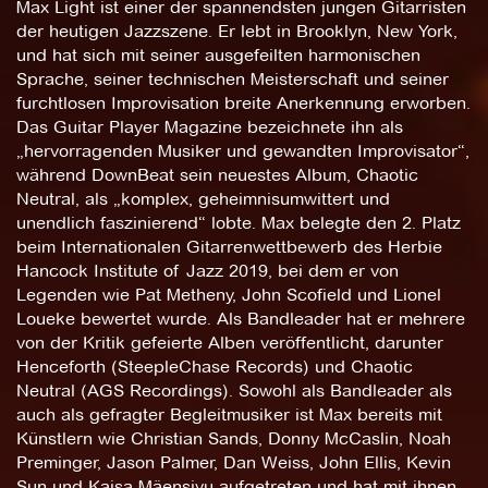
Max Light ist einer der spannendsten jungen Gitarristen
der heutigen Jazzszene. Er lebt in Brooklyn, New York,
und hat sich mit seiner ausgefeilten harmonischen
Sprache, seiner technischen Meisterschaft und seiner
furchtlosen Improvisation breite Anerkennung erworben.
Das Guitar Player Magazine bezeichnete ihn als
„hervorragenden Musiker und gewandten Improvisator“,
während DownBeat sein neuestes Album, Chaotic
Neutral, als „komplex, geheimnisumwittert und
unendlich faszinierend“ lobte. Max belegte den 2. Platz
beim Internationalen Gitarrenwettbewerb des Herbie
Hancock Institute of Jazz 2019, bei dem er von
Legenden wie Pat Metheny, John Scofield und Lionel
Loueke bewertet wurde. Als Bandleader hat er mehrere
von der Kritik gefeierte Alben veröffentlicht, darunter
Henceforth (SteepleChase Records) und Chaotic
Neutral (AGS Recordings). Sowohl als Bandleader als
auch als gefragter Begleitmusiker ist Max bereits mit
Künstlern wie Christian Sands, Donny McCaslin, Noah
Preminger, Jason Palmer, Dan Weiss, John Ellis, Kevin
Sun und Kaisa Mäensivu aufgetreten und hat mit ihnen