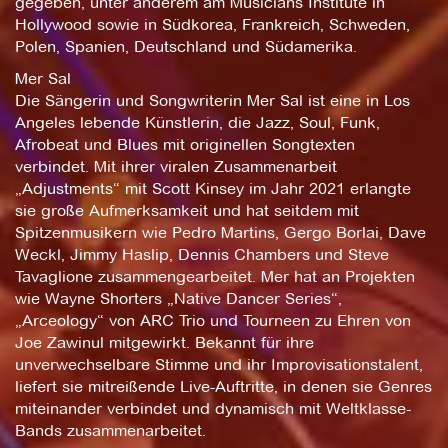
gegeben, unter anderem am Musicians Institute in
Hollywood sowie in Südkorea, Frankreich, Schweden,
Polen, Spanien, Deutschland und Südamerika.
Mer Sal
Die Sängerin und Songwriterin Mer Sal ist eine in Los
Angeles lebende Künstlerin, die Jazz, Soul, Funk,
Afrobeat und Blues mit originellen Songtexten
verbindet. Mit ihrer viralen Zusammenarbeit
„Adjustments“ mit Scott Kinsey im Jahr 2021 erlangte
sie große Aufmerksamkeit und hat seitdem mit
Spitzenmusikern wie Pedro Martins, Gergo Borlai, Dave
Weckl, Jimmy Haslip, Dennis Chambers und Steve
Tavaglione zusammengearbeitet. Mer hat an Projekten
wie Wayne Shorters „Native Dancer Series“,
„Arceology“ von ARC Trio und Tourneen zu Ehren von
Joe Zawinul mitgewirkt. Bekannt für ihre
unverwechselbare Stimme und ihr Improvisationstalent,
liefert sie mitreißende Live-Auftritte, in denen sie Genres
miteinander verbindet und dynamisch mit Weltklasse-
Bands zusammenarbeitet.