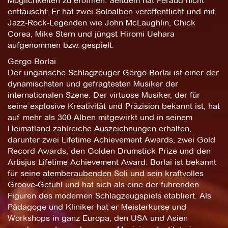
Möglichkeiten zu eröffnen. Seitdem hat Feraud nicht
enttäuscht: Er hat zwei Soloalben veröffentlicht und mit
Jazz-Rock-Legenden wie John McLaughlin, Chick
Corea, Mike Stern und jüngst Hiromi Uehara
aufgenommen bzw. gespielt.
Gergo Borlai
Der ungarische Schlagzeuger Gergo Borlai ist einer der
dynamischsten und gefragtesten Musiker der
internationalen Szene. Der virtuose Musiker, der für
seine explosive Kreativität und Präzision bekannt ist, hat
auf mehr als 300 Alben mitgewirkt und in seinem
Heimatland zahlreiche Auszeichnungen erhalten,
darunter zwei Lifetime Achievement Awards, zwei Gold
Record Awards, den Golden Drumstick Prize und den
Artisjus Lifetime Achievement Award. Borlai ist bekannt
für seine atemberaubenden Soli und sein kraftvolles
Groove-Gefühl und hat sich als eine der führenden
Figuren des modernen Schlagzeugspiels etabliert. Als
Pädagoge und Kliniker hat er Meisterkurse und
Workshops in ganz Europa, den USA und Asien