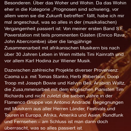
Besonderen. Über das Woher und Wohin. Da das Wohin
eher in die Kategorie „Prognosen sind schwierig, vor
allem wenn sie die Zukunft betreffen“ fällt, habe ich mir
mal angeschaut, was so alles in der (musikalischen)
Vergangenheit passiert ist: Von meiner ersten Band S.F.
Powerstation mit teils prominenten Gästen (Enrico Rava,
John Abercrombie) über die langjährige
Zusammenarbeit mit afrikanischen Musikern bis nach
über 30 Jahren Leben in Wien mittels Tini Kainrath und
vor allem Karl Hodina zur Wiener Musik.
Dazwischen zahlreiche Projekte diverser Provenienz:
Caoma u.a. mit Tomas Stanko, Herb Robertson, Doop
Troop mit Joseph Bowie und Kelvyn Bell, Arabian Waltz,
die Zusa,mmenarbeit mit dem englischen Pianisten Tim
Richards und nicht zuletzt die sieben Jahre in der
Flamenco Gruppe von Antonio Andrade. Begegnungen
mit Musikern aus aller Herren Länder, Festivals und
Touren in Europa, Afrika, Amerika und Asien, Rundfunk
und Fernsehen – am Schluss ist man dann doch
überrascht, was so alles passiert ist.