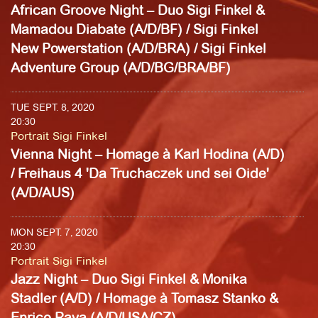
African Groove Night – Duo Sigi Finkel &
Mamadou Diabate (A/D/BF) / Sigi Finkel
New Powerstation (A/D/BRA) / Sigi Finkel
Adventure Group (A/D/BG/BRA/BF)
TUE SEPT. 8, 2020
20:30
Portrait Sigi Finkel
Vienna Night – Homage à Karl Hodina (A/D)
/ Freihaus 4 'Da Truchaczek und sei Oide'
(A/D/AUS)
MON SEPT. 7, 2020
20:30
Portrait Sigi Finkel
Jazz Night – Duo Sigi Finkel & Monika
Stadler (A/D) / Homage à Tomasz Stanko &
Enrico Rava (A/D/USA/CZ)