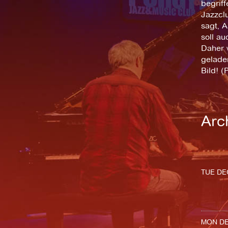
begriff
Jazzcl
sagt, 
soll a
Daher 
geladen
Bild! (
Arc
TUE DEC
MON DEC