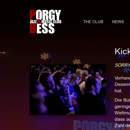
THE CLUB
NEWS
Kic
SORRY
Vorhan
Dezemb
hat.
Die Bü
geringe
Weltmus
dass au
Zahl de