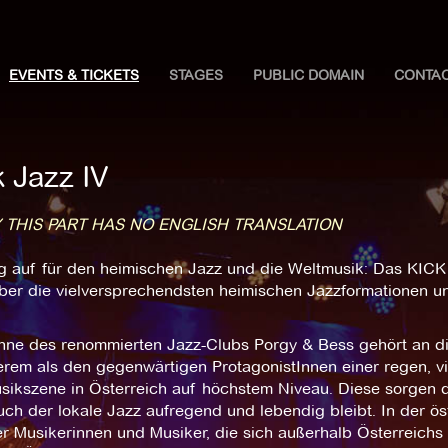
EVENTS & TICKETS
STAGES
PUBLIC DOMAIN
CONTA
k Jazz IV
 THIS PART HAS NO ENGLISH TRANSLATION
g auf für den heimischen Jazz und die Weltmusik: Das KICK 
er die vielversprechendsten heimischen Jazzformationen und
hne des renommierten Jazz-Clubs Porgy & Bess gehört an 
rem als den gegenwärtigen ProtagonistInnen einer regen, vie
ikszene in Österreich auf höchstem Niveau. Diese sorgen du
ch der lokale Jazz aufregend und lebendig bleibt. In der ös
r Musikerinnen und Musiker, die sich außerhalb Österreichs