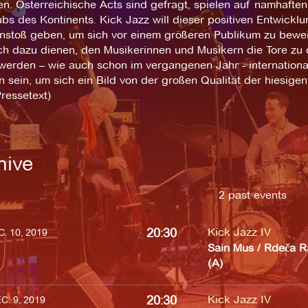
en. Österreichische Acts sind gefragt, spielen auf namhafte
ubs des Kontinents. Kick Jazz will dieser positiven Entwic
Anstoß geben, um sich vor einem größeren Publikum zu beweis
uch dazu dienen, den Musikerinnen und Musikern die Tore zu
werden – wie auch schon im vergangenen Jahr - international
 sein, um sich ein Bild von der großen Qualität der hiesig
Pressetext)
hive
2 past events
20:30
Kick Jazz IV
. 10, 2019
Sain Mus / Rdeča Ra
(A)
20:30
Kick Jazz IV
. 9, 2019