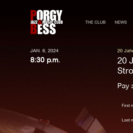
THE CLUB
NEWS
JAN. 6, 2024
20 Jah
20 
8:30 p.m.
Str
Pay 
First 
Last 