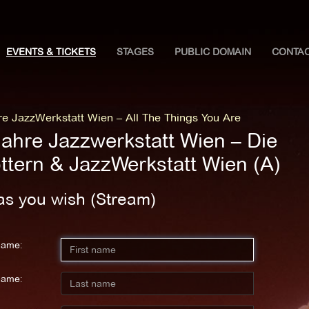
EVENTS & TICKETS
STAGES
PUBLIC DOMAIN
CONTA
re JazzWerkstatt Wien – All The Things You Are
Jahre Jazzwerkstatt Wien – Die
ottern & JazzWerkstatt Wien (A)
as you wish (Stream)
name:
name: