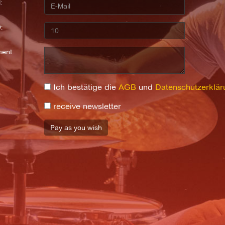
:
:
ent:
Ich bestätige die
AGB
und
Datenschutzerklär
receive newsletter
Pay as you wish