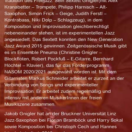
Tradition des Freejazz. Sein Sextett Gnigler(mit Alex
Kranabetter – Trompete, Philipp Harnisch – Alt-
Saxophon, Simon Frick – Geige, Judith Ferstl –
Kontrabass, Niki Dolp – Schlagzeug), in dem
Komposition und Improvisation gleichberechtigt
nebeneinander stehen, ist im experimentellen Jazz
angesiedelt. Das Sextett konnten den New Generation
Jazz Award 2015 gewinnen. Zeitgenössische Musik gibt
es im Ensemble Pneuma (Christine Gnigler –
Blockflöten, Robert Pockfuß – E-Gitarre, Bernhard
Höchtel – Klavier), das für das Förderprogramm
NASOM 2020/2021 ausgewählt worden ist. Mit dem
Gitarristen Markus Schneider arbeitet er zurzeit an der
Verbindung von Songs und experimenteller
Improvisation. Er arbeitet zudem regelmäßig und
intensiv mit anderen MusikerInnen der freien
Musikszene zusammen.
Jakob Gnigler hat an der Bruckner Universität Linz
Jazz-Saxophon bei Florian Bramböck und Harry Sokal
sowie Komposition bei Christoph Cech und Hannes