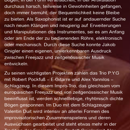
durchaus harsch, teilweise in Gewohnheiten gefangen,
doch immer bemüht, der Bequemlichkeit keine Bleibe
zu bieten. Als Saxophonist ist er auf andauernder Suche
nach neuen Klängen und neugierig auf Erweiterungen
und Manipulationen des Instrumentes, sei es am Anfang
oder am Ende der zu bedienenden Röhre, elektronisch
oder mechanisch. Durch diese Suche konnte Jakob
Gnigler einen eigenen, unverkennbaren Ausdruck
zwischen Freejazz und zeitgenössischer Musik
entwickeln.
Zu seinen wichtigsten Projekten zählen das Trio P:Y:G
mit Robert Pockfuß – E-Gitarre und Alex Yannilos –
Schlagzeug. In diesem Impro-Trio, das gleichsam vom
europäischen Freejazz und von zeitgenössischer Musik
beeinflusst ist, werden schnelllebige, rhyhtmisch dichte
Bögen gesponnen. Im Duo mit dem Schlagzeuger
Valentin Duit wird intensiv an allerlei Formen des
improvisatorischen Zusammenspielens und deren
Auswüchsen gearbeitet und steht etwas mehr in der