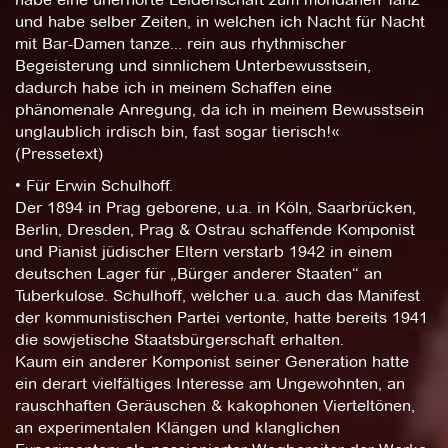
und habe selber Zeiten, in welchen ich Nacht für Nacht
mit Bar-Damen tanze... rein aus rhythmischer
Begeisterung und sinnlichem Unterbewusstsein,
dadurch habe ich in meinem Schaffen eine
phänomenale Anregung, da ich in meinem Bewusstsein
unglaublich irdisch bin, fast sogar tierisch!«
(Pressetext)
• Für Erwin Schulhoff.
Der 1894 in Prag geborene, u.a. in Köln, Saarbrücken,
Berlin, Dresden, Prag & Ostrau schaffende Komponist
und Pianist jüdischer Eltern verstarb 1942 in einem
deutschen Lager für „Bürger anderer Staaten“ an
Tuberkulose. Schulhoff, welcher u.a. auch das Manifest
der kommunistischen Partei vertonte, hatte bereits 1941
die sowjetische Staatsbürgerschaft erhalten.
Kaum ein anderer Komponist seiner Generation hatte
ein derart vielfältiges Interesse am Ungewohnten, an
rauschhaften Geräuschen & kakophonen Vierteltönen,
an experimentalen Klängen und klanglichen