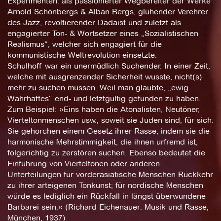
Experimenten: als passionierter Wegbereiter der Werke
Arnold Schönbergs & Alban Bergs, glühender Verehrer
des Jazz, revoltierender Dadaist und zuletzt als
engagierter Ton- & Wortsetzer eines „Sozialistischen
Realismus“, welcher sich engagiert für die
kommunistische Weltrevolution einsetzte.
Schulhoff war ein unermüdlich Suchender. In einer Zeit,
welche mit ausgrenzender Sicherheit wusste, nicht(s)
mehr zu suchen müssen. Weil man glaubte, „ewig
Wahrhaftes“ end- und letztgültig gefunden zu haben.
Zum Beispiel: »Eins haben die Atonalisten, Neutöner,
Vierteltonmenschen usw., soweit sie Juden sind, für sich:
Sie gehorchen einem Gesetz ihrer Rasse, indem sie die
harmonische Mehrstimmigkeit, die ihnen urfremd ist,
folgerichtig zu zerstören suchen. Ebenso bedeutet die
Einführung von Vierteltönen oder anderen
Unterteilungen für vorderasiatische Menschen Rückkehr
zu ihrer arteigenen Tonkunst; für nordische Menschen
würde es lediglich ein Rückfall in längst überwundene
Barbarei sein.« (Richard Eichenauer: Musik und Rasse,
München, 1937)