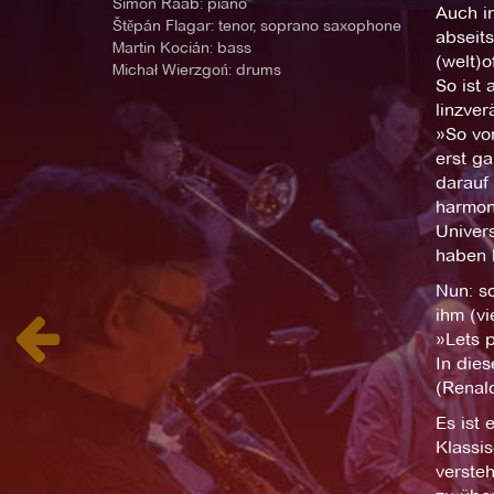
Simon Raab: piano
Auch i
Štěpán Flagar: tenor, soprano saxophone
abseit
Martin Kocián: bass
(welt)o
Michał Wierzgoń: drums
So ist 
linzve
»So vo
erst ga
darauf 
harmon
Univers
haben h
Nun: so
ihm (vi
»Lets 
In die
(Renal
Es ist 
Klassis
verste