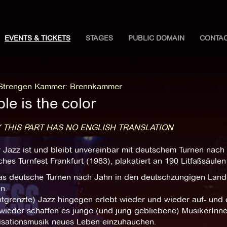
EVENTS & TICKETS
STAGES
PUBLIC DOMAIN
CONTA
 Strengen Kammer
:
Brennkammer
le is the color
 THIS PART HAS NO ENGLISH TRANSLATION
r Jazz ist und bleibt unvereinbar mit deutschem Turnen nach
hes Turnfest Frankfurt (1983), plakatiert an 190 Litfaßsäulen
as deutsche Turnen nach Jahn in den deutschzungigen Landen
n.
tgrenzte) Jazz hingegen erlebt wieder und wieder auf- und 
ieder schaffen es junge (und jung gebliebene) MusikerInnen 
isationsmusik neues Leben einzuhauchen.