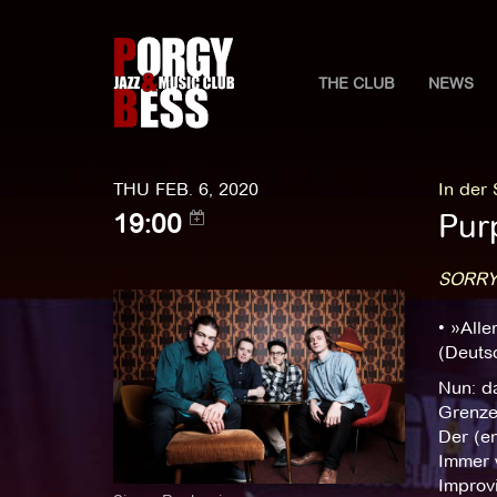
THE CLUB
NEWS
THU FEB. 6, 2020
In der
Purp
19:00
SORRY
• »Alle
(Deutsc
Nun: d
Grenze
Der (en
Immer w
Improv