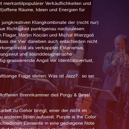
merkantilpopulärer Verkäuflichkeiten und
lt)offene Räume, Ideen und Energien für
n jungkreativen Klangkombinate der (nicht nur)
ue Richtigkeit punktgenau nachzulesen:
n Flagar, Martin Kocián und Michał Wierzgoń
, dass die Vier daneben auch entschieden nicht
komplexität als verkappter Elitarismus,
örungswut und sounddesignerische
ig grassierende Angst vor Identitätsverlust,
tbange Frage stellen: Was ist Jazz? : so sei
weltoffenen Brennkammer des Porgy & Bess!
rtett zu Gehör bringt, einer der nicht im
 anderen Stilen aufweist. Purple is the Color
schiedenen Elemente in eine gediegene Note