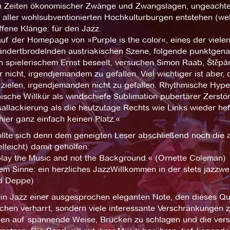
n Zeiten ökonomischer Zwänge und Zwangslagen, ungeachtet 
s aller wohlsubventionierten Hochkulturburgen entstehen (we
ffene Klänge: für den Jazz.
auf der Homepage von »Purple is the color«, eines der viele
rändertbrodelnden austriakischen Szene, folgende punktgena
n spielerischem Ernst beseelt, versuchen Simon Raab, Štěpá
r nicht, irgendjemandem zu gefallen. Viel wichtiger ist aber
zielen, irgendjemanden nicht zu gefallen. Rhythmische Hyper
ische Willkür als windschiefe Sublimation pubertärer Zerst
allackierung als die heutzutage Rechts wie Links wieder heft
ier ganz einfach keinen Platz.«
llte sich denn dem geneigten Leser abschließend noch die al
elleicht) damit geholfen:
play the Music and not the Background.« (Ornette Coleman)
sem Sinne: ein herzliches JazzWillkommen in der stets jazz
d Deppe)
ein Jazz einer ausgesprochen eleganten Note, den dieses Qua
chen verharrt, sondern viele interessante Verschränkungen zu
hen auf spannende Weise, Brücken zu schlagen und die ver