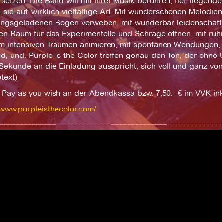
setzen. Die Band will mit ihrer Musik berühren, tief liegend
 sie auf wirklich vielfältige Art. Mit wunderschönen Melodi
ngsgeladenen Bögen verweben, mit wunderbar leidenschaftli
en Raum für das Experimentelle und Schräge öffnen, mit ruh
m intensiven Träumen animieren, mit spontanen Wendungen, 
d, und. Purple is the Color treffen genau den Ton, der ohn
 Sekunde an die Einladung ausspricht, sich voll und ganz v
text)
t: Pay as you wish an der Abendkassa bzw. 7,50.- € im VVK ink
/www.purpleisthecolor.com/