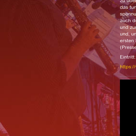
zu über
das tun
spannu
auch d
und zu
und, un
ersten
(Presse
Eintrit
https:/