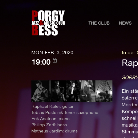
THE CLUB
NEWS
MON FEB. 3, 2020
In der
Rap
19:00
SORRY
Ein st
österre
Mordern
Raphael Käfer: guitar
Kompos
Tobias Pustelnik: tenor saxophone
schnel
Erik Asatrian: piano
musikal
Philipp Zarfl: bass
Matheus Jardim: drums
Stimmu