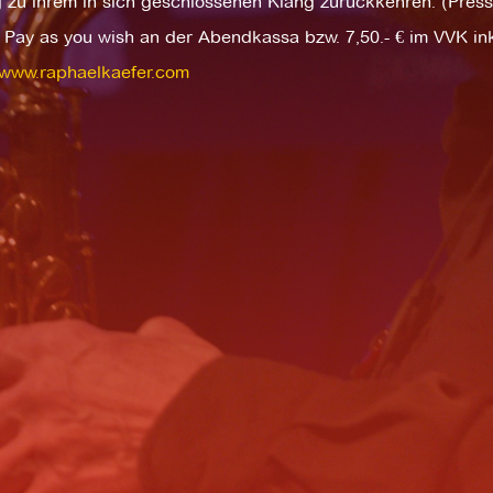
g zu ihrem in sich geschlossenen Klang zurückkehren. (Press
t: Pay as you wish an der Abendkassa bzw. 7,50.- € im VVK ink
//www.raphaelkaefer.com