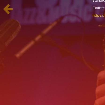
ständi
Eintrit
https: