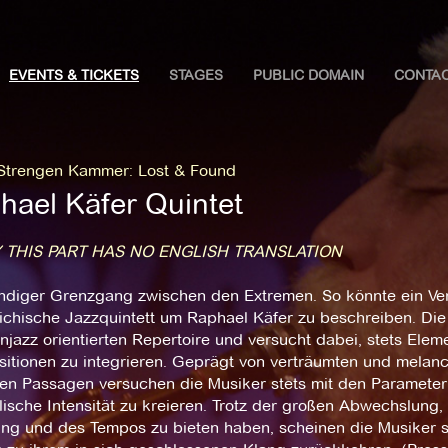
EVENTS & TICKETS
STAGES
PUBLIC DOMAIN
CONTA
 Strengen Kammer
:
Lost & Found
hael Käfer Quintet
 THIS PART HAS NO ENGLISH TRANSLATION
ändiger Grenzgang zwischen den Extremen. So könnte ein Ver
ichische Jazzquintett um Raphael Käfer zu beschreiben. Die
jazz orientierten Repertoire und versucht dabei, stets Elem
itionen zu integrieren. Geprägt von verträumten und melanc
len Passagen versuchen die Musiker stets mit den Paramete
ische Intensität zu kreieren. Trotz der großen Abwechslung,
ng und des Tempos zu bieten haben, scheinen die Musiker sic