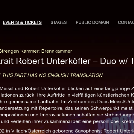
EVENTS & TICKETS
STAGES
PUBLIC DOMAIN
CONTA
 Strengen Kammer
:
Brennkammer
rait Robert Unterköfler – Duo w/ 
 THIS PART HAS NO ENGLISH TRANSLATION
Meissl und Robert Unterköfler blicken auf eine langjährige 
lationen zurück. Ihre Auftritte in vielfältigen künstlerische
ihre gemeinsame Laufbahn. Im Zentrum des Duos Meissl/Unterk
ndersetzung mit Repertoire, das seinen Schwerpunkt meist in
ompositionen und Improvisationen schaffen sie Verbindunge
und verleihen ihrer Zusammenarbeit eine persönliche, kreati
92 in Villach/Österreich geborene Saxophonist Robert Unter