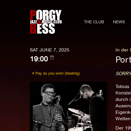
THE CLUB
NEWS
SAT JUNE 7, 2025
In der
Port
19:00
Pay as you wish (Seating)
SORRY
Tobias 
Konstel
durch 
Auseina
Eigenk
Welten 
Der 19