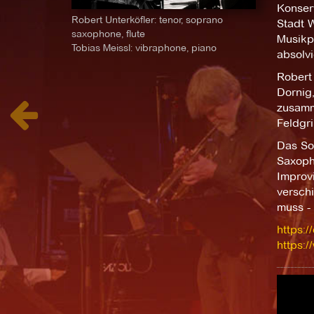
Konser
Robert Unterköfler: tenor, soprano
Stadt 
saxophone, flute
Musikp
Tobias Meissl: vibraphone, piano
absolvi
Robert 
Dornig,
zusamm
Feldgri
Das So
Saxoph
Improv
verschi
muss - 
https:/
https:/