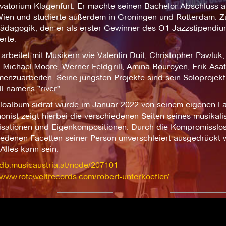
vatorium Klagenfurt. Er machte seinen Bachelor-Abschluss an
Wien und studierte außerdem in Groningen und Rotterdam. Zu
ädagogik, den er als erster Gewinner des Ö1 Jazzstipendiu
erte.
arbeitet mit Musikern wie Valentin Duit, Christopher Pawluk
 Michael Moore, Werner Feldgrill, Amina Bouroyen, Erik Asat
enzuarbeiten. Seine jüngsten Projekte sind sein Soloprojekt
ll namens "river".
loalbum sidrat wurde im Januar 2022 von seinem eigenen Lab
onist zeigt hierbei die verschiedenen Seiten seines musikal
isationen und Eigenkompositionen. Durch die Kompromisslos
edenen Facetten seiner Person unverschleiert ausgedrückt w
Alles kann sein.
/db.musicaustria.at/node/207101
/www.roteweltrecords.com/robert-unterkoefler/