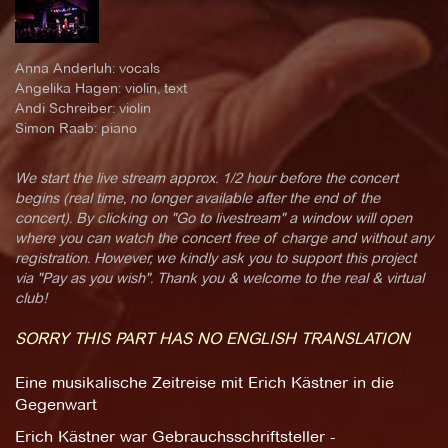
Anna Anderluh: vocals
Angelika Hagen: violin, text
Andi Schreiber: violin
Simon Raab: piano
We start the live stream approx. 1/2 hour before the concert
begins (real time, no longer available after the end of the
concert). By clicking on "Go to livestream" a window will open
where you can watch the concert free of charge and without any
registration. However, we kindly ask you to support this project
via "Pay as you wish". Thank you & welcome to the real & virtual
club!
SORRY THIS PART HAS NO ENGLISH TRANSLATION
Eine musikalische Zeitreise mit Erich Kästner in die
Gegenwart
Erich Kästner war Gebrauchsschriftsteller -