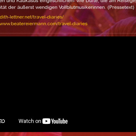
ien und Kaukasus eingeschlichen- wie Düfte, die am Reisege
ität der äußerst wendigen Vollblutmusikerinnen. (Pressetext)
dith-lettner.net/travel-diaries/
/www.beatereiermann.com/travel-diaries