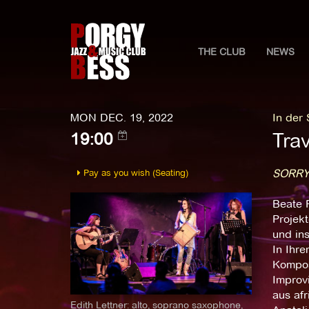
THE CLUB
NEWS
MON DEC. 19, 2022
In der
Trav
19:00
Pay as you wish (Seating)
SORRY
Beate 
Projekt
und ins
In Ihr
Komposi
Improv
aus af
Edith Lettner: alto, soprano saxophone,