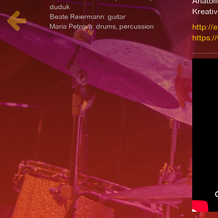
Anatol
duduk
Kreativ
Beate Reiermann: guitar
Maria Petrova: drums, percussion
http://e
https:/