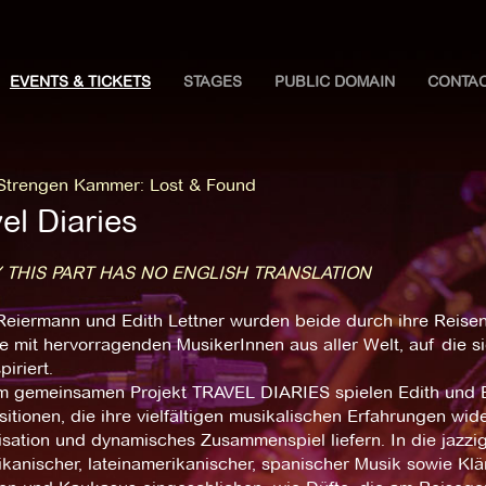
EVENTS & TICKETS
STAGES
PUBLIC DOMAIN
CONTA
 Strengen Kammer
:
Lost & Found
el Diaries
 THIS PART HAS NO ENGLISH TRANSLATION
Reiermann und Edith Lettner wurden beide durch ihre Reisen,
e mit hervorragenden MusikerInnen aus aller Welt, auf die s
piriert.
em gemeinsamen Projekt TRAVEL DIARIES spielen Edith und B
tionen, die ihre vielfältigen musikalischen Erfahrungen wid
isation und dynamisches Zusammenspiel liefern. In die jazz
rikanischer, lateinamerikanischer, spanischer Musik sowie 