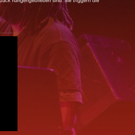
päck hängengeblieben sind. Sie triggern die