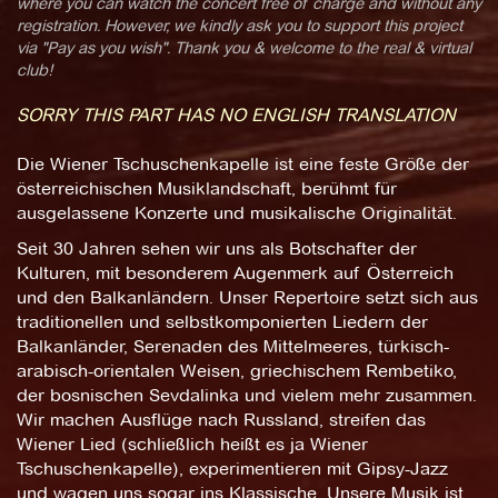
where you can watch the concert free of charge and without any
registration. However, we kindly ask you to support this project
via "Pay as you wish". Thank you & welcome to the real & virtual
club!
SORRY THIS PART HAS NO ENGLISH TRANSLATION
Die Wiener Tschuschenkapelle ist eine feste Größe der
österreichischen Musiklandschaft, berühmt für
ausgelassene Konzerte und musikalische Originalität.
Seit 30 Jahren sehen wir uns als Botschafter der
Kulturen, mit besonderem Augenmerk auf Österreich
und den Balkanländern. Unser Repertoire setzt sich aus
traditionellen und selbstkomponierten Liedern der
Balkanländer, Serenaden des Mittelmeeres, türkisch-
arabisch-orientalen Weisen, griechischem Rembetiko,
der bosnischen Sevdalinka und vielem mehr zusammen.
Wir machen Ausflüge nach Russland, streifen das
Wiener Lied (schließlich heißt es ja Wiener
Tschuschenkapelle), experimentieren mit Gipsy-Jazz
und wagen uns sogar ins Klassische. Unsere Musik ist