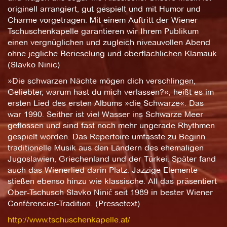
originell arrangiert, gut gespielt und mit Humor und
Charme vorgetragen. Mit einem Auftritt der Wiener
Tschuschenkapelle garantieren wir Ihrem Publikum
einen vergnüglichen und zugleich niveauvollen Abend
ohne jegliche Berieselung und oberflächlichen Klamauk.
(Slavko Ninic)
»Die schwarzen Nächte mögen dich verschlingen,
Geliebter, warum hast du mich verlassen?«, heißt es im
ersten Lied des ersten Albums »die Schwarze«. Das
war 1990. Seither ist viel Wasser ins Schwarze Meer
geflossen und sind fast noch mehr ungerade Rhythmen
gespielt worden. Das Repertoire umfasste zu Beginn
traditionelle Musik aus den Ländern des ehemaligen
Jugoslawien, Griechenland und der Türkei. Später fand
auch das Wienerlied darin Platz. Jazzige Elemente
stießen ebenso hinzu wie klassische. All das präsentiert
Ober-Tschusch Slavko Ninić seit 1989 in bester Wiener
Conférencier-Tradition. (Pressetext)
http://www.tschuschenkapelle.at/