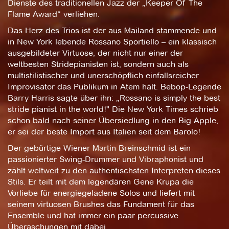
Dienste des traditionellen Jazz der „Keeper Of The
Flame Award“ verliehen.
Das Herz des Trios ist der aus Mailand stammende und
in New York lebende Rossano Sportiello – ein klassisch
ausgebildeter Virtuose, der nicht nur einer der
weltbesten Stridepianisten ist, sondern auch als
multistilistischer und unerschöpflich einfallsreicher
Improvisator das Publikum in Atem hält. Bebop-Legende
Barry Harris sagte über ihn: „Rossano is simply the best
stride pianist in the world!" Die New York Times schrieb
schon bald nach seiner Übersiedlung in den Big Apple,
er sei der beste Import aus Italien seit dem Barolo!
Der gebürtige Wiener Martin Breinschmid ist ein
passionierter Swing-Drummer und Vibraphonist und
zählt weltweit zu den authentischsten Interpreten dieses
Stils. Er teilt mit dem legendären Gene Krupa die
Vorliebe für energiegeladene Solos und liefert mit
seinem virtuosen Brushes das Fundament für das
Ensemble und hat immer ein paar percussive
Überaschungen mit dabei.