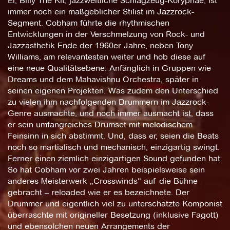
Er, Billy The Kit, jazzweltliche Schlagzeug-Koryphäe, ist
immer noch ein maßgeblicher Stilist im Jazzrock-
Segment. Cobham führte die rhythmischen
Entwicklungen in der Verschmelzung von Rock- und
Jazzästhetik Ende der 1960er Jahre, neben Tony
Williams, am relevantesten weiter und hob diese auf
eine neue Qualitätsebene. Anfänglich in Gruppen wie
Dreams und dem Mahavishnu Orchestra, später in
seinen eigenen Projekten. Was zudem den Unterschied
zu vielen ihm nachfolgenden Drummern im Jazzrock-
Genre ausmachte, und noch immer ausmacht ist, dass
er sein umfangreiches Drumset mit melodischem
Feinsinn in sich abstimmt. Und, dass er, seien die Beats
noch so martialisch und mechanisch, einzigartig swingt.
Ferner einen ziemlich einzigartigen Sound gefunden hat.
So hat Cobham vor zwei Jahren beispielsweise sein
anderes Meisterwerk „Crosswinds“ auf die Bühne
gebracht – reloaded wie er es bezeichnete. Der
Drummer und eigentlich viel zu unterschätzte Komponist
überraschte mit origineller Besetzung (inklusive Fagott)
und ebensolchen neuen Arrangements der