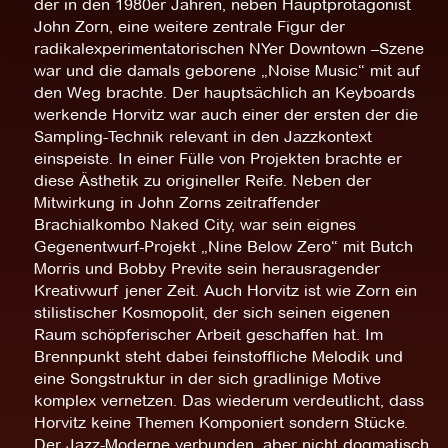
der in den 1980er Jahren, neben Hauptprotagonist
John Zorn, eine weitere zentrale Figur der
radikalexperimentatorischen NYer Downtown –Szene
war und die damals geborene „Noise Music“ mit auf
den Weg brachte. Der hauptsächlich an Keyboards
werkende Horvitz war auch einer der ersten der die
Sampling-Technik relevant in den Jazzkontext
einspeiste. In einer Fülle von Projekten brachte er
diese Ästhetik zu origineller Reife. Neben der
Mitwirkung in John Zorns zeitraffender
Brachialkombo Naked City, war sein eignes
Gegenentwurf-Projekt „Nine Below Zero“ mit Butch
Morris und Bobby Previte sein herausragender
Kreativwurf jener Zeit. Auch Horvitz ist wie Zorn ein
stilistischer Kosmopolit, der sich seinen eigenen
Raum schöpferischer Arbeit geschaffen hat. Im
Brennpunkt steht dabei feinstoffliche Melodik und
eine Songstruktur in der sich gradlinige Motive
komplex vernetzen. Das wiederum verdeutlicht, dass
Horvitz keine Themen Komponiert sondern Stücke.
Der Jazz-Moderne verbunden, aber nicht dogmatisch.