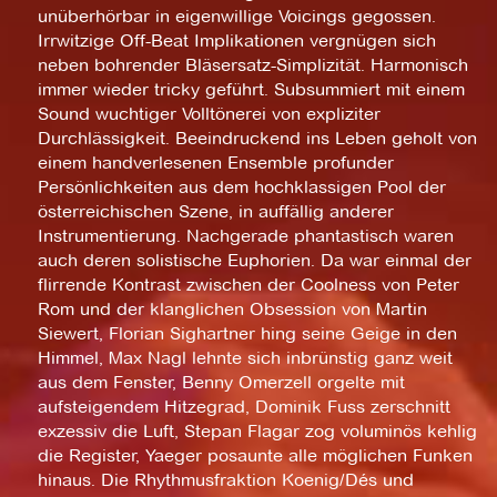
unüberhörbar in eigenwillige Voicings gegossen.
Irrwitzige Off-Beat Implikationen vergnügen sich
neben bohrender Bläsersatz-Simplizität. Harmonisch
immer wieder tricky geführt. Subsummiert mit einem
Sound wuchtiger Volltönerei von expliziter
Durchlässigkeit. Beeindruckend ins Leben geholt von
einem handverlesenen Ensemble profunder
Persönlichkeiten aus dem hochklassigen Pool der
österreichischen Szene, in auffällig anderer
Instrumentierung. Nachgerade phantastisch waren
auch deren solistische Euphorien. Da war einmal der
flirrende Kontrast zwischen der Coolness von Peter
Rom und der klanglichen Obsession von Martin
Siewert, Florian Sighartner hing seine Geige in den
Himmel, Max Nagl lehnte sich inbrünstig ganz weit
aus dem Fenster, Benny Omerzell orgelte mit
aufsteigendem Hitzegrad, Dominik Fuss zerschnitt
exzessiv die Luft, Stepan Flagar zog voluminös kehlig
die Register, Yaeger posaunte alle möglichen Funken
hinaus. Die Rhythmusfraktion Koenig/Dés und