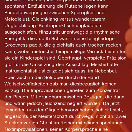
spontaner Entäußerung die Rutsche legen kann.
Pendelbewegungen zwischen Sperrigkeit und
Melodielust. Gleichklang versus wunderbarem
Ungleichklang. Kontrapunktisch unglaublich
ausgeschlafen. Hinzu tritt unentwegt die rhythmische
Energetik, die Judith Schwarz in eine feingliedrige
Groovness packt, die gleichfalls auch trocken rocken
kann, wobei metrische, tempomäßige Verrücktheiten für
sie ein Kinderspiel sind. Überhaupt, verspielte Präzision
gibt für die Umsetzung den Ausschlag. Meisterhafte
Instrumentalistik aller zeigt sich quasi im Nebenbei.
Eben auch in den Soli quer durch die Band.
Weitschweifigkeiten gab man diesbezüglich keinen
Vorzug. Die Improvisationen gerieten zum Konzentrat
der Piecen. Mit grundharmonischen Bezügen, die dann
und wann jedoch jauchzend negiert wurden. Da jetzt
jemanden aus der Clique hervorzuheben, schickt sich,
angesichts der Meisterschaft durchwegs, nicht an. Zwei
Stücken verlieh Christian Reiner mit seinen spontanen
Textimprovisationen, seiner Körpersprache eine