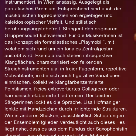
instrumentiert, in Wien ansässig. Ausgelegt als
paritätisches Gremium. Entsprechend sind auch die
musikalischen Ingredienzien von ergiebiger und
kaleidoskopischer Vielfalt. Und stilistisch
berührungsängstebefreit. Stringent den originären
Gruppensound kultivierend. Für die MusikerInnen ist
das Konzept ein formelastisches „Playmobil“, mit
welchem sich rund um ein tonales Zentralgestirn
austobt wird. Exemplarisch stehen introspektive
Klangflächen, charakterisiert von feixenden
Streichinstrumenten u.a. in freier Fugenform, repetitive
Motivabläufe, in die sich auch figurative Variationen
einmischen, kollektive klangfarbenzentrierte
Pointilismen, freies extrovertiertes Collagieren oder
harmonisch elaborierte Liedformen. Der beiden
Sängerinnen lockt es die Sprache. Lisa Hofmaniger
lenkte mit Handzeichen durch irrlichternde Strukturen.
Wie in anderen Stücken, ausschließlich Schöpfungen
der Ensemblemitglieder, verdeutlicht auch dieses - es
liegt nahe, dass es aus dem Fundus der Saxophonistin
stammt -, wie eloquent vorgedachtes Material