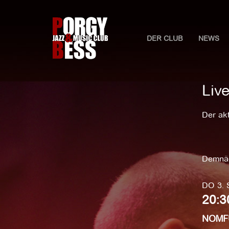
DER CLUB
NEWS
Liv
Der akt
Demnäc
DO 3.
20:3
NOMFU