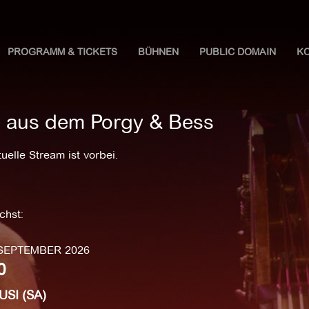
PROGRAMM & TICKETS
BÜHNEN
PUBLIC DOMAIN
K
e aus dem Porgy & Bess
uelle Stream ist vorbei.
hst:
 SEPTEMBER 2026
0
SI (SA)