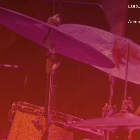
EURO
Anme