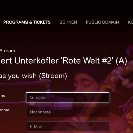
PROGRAMM & TICKETS
BÜHNEN
PUBLIC DOMAIN
K
 Stream
rt Unterköfler 'Rote Welt #2' (A)
as you wish (Stream)
me:
name:
: