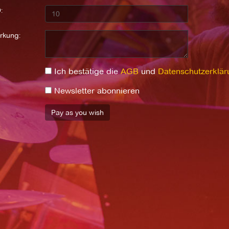
:
rkung:
Ich bestätige die
AGB
und
Datenschutzerklär
Newsletter abonnieren
Pay as you wish