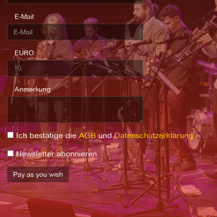
E-Mail:
EURO:
Anmerkung:
Ich bestätige die
AGB
und
Datenschutzerklärung
Newsletter abonnieren
Pay as you wish