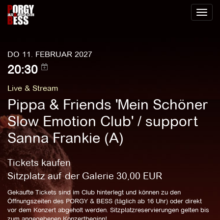
Toggl
naviga
DO 11. FEBRUAR 2027
20:30
Live & Stream
Pippa & Friends 'Mein Schöner
Slow Emotion Club' / support
Sanna Frankie (A)
Tickets kaufen
Sitzplatz auf der Galerie
30,00
EUR
Gekaufte Tickets sind im Club hinterlegt und können zu den
Öffnungszeiten des PORGY & BESS (täglich ab 16 Uhr) oder direkt
vor dem Konzert abgeholt werden. Sitzplatzreservierungen gelten bis
zum angegebenen Konzertbeginn!