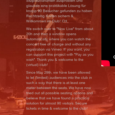
Sitzplatzvarianten ausprobiert und
glauben eine praktikable Lösung für
knapp 90 Besucher gefunden zu haben.
Rechtzeitig Karten sichern &
Willkommen im Club! CH
We switch over to "Now Live" from about
20h and then a window opens
automatically, where you can watch the
concert free of charge and without any
registration via Vimeo. If you want, you
can support this project with "Pay as you
wish". Thank you & welcome to the
(virtual) club!
Since May 29th, we have been allowed
to let (limited) audiences into the club in
such a way that there is at least one
meter between the seats. We have now
tried out all possible seating options and
believe that we have found a practical
solution for almost 90 visitors. Secure
tickets in time & welcome to the club!