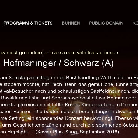
PROGRAMM & TICKETS
BÜHNEN
PUBLIC DOMAIN
K
w must go on(line) – Live stream with live audience
 Hofmaninger / Schwarz (A)
r am Samstagvormittag in der Buchhandlung Wirthmüller in
 stöbern möchte, hat Pech. Denn das gemütliche, tunnelartig
tival-BesucherInnen und schaulustigen SaalfeldnerInnen, di
 Bassklarinettistin und Sopransaxofonistin Lisa Hofmaninge
bereits gemeinsam mit Little Rosies Kindergarten am Donners
rischen Rahmen. Die beiden spielen bereits lange in diverse
time Setting, ein spannendes Konzert hervorbringt. Ebenso w
s ums Geschichtenerzählen und durch die spannende Substanz
en Highlight...“ (Xavier Plus, Skug, September 2018)