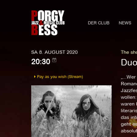
DER CLUB
NEWS
SA 8. AUGUST 2020
The sho
Duo
20:30
Pay as you wish (Stream)
„...We
Romane
Jazzfes
wollen:
waren 
litera
das in
geht e
absolut