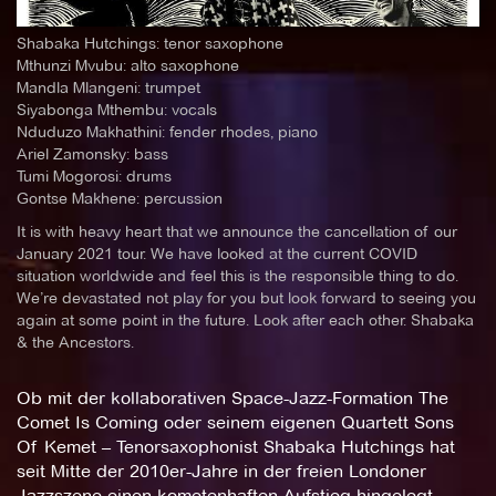
Shabaka Hutchings: tenor saxophone
Mthunzi Mvubu: alto saxophone
Mandla Mlangeni: trumpet
Siyabonga Mthembu: vocals
Nduduzo Makhathini: fender rhodes, piano
Ariel Zamonsky: bass
Tumi Mogorosi: drums
Gontse Makhene: percussion
It is with heavy heart that we announce the cancellation of our
January 2021 tour. We have looked at the current COVID
situation worldwide and feel this is the responsible thing to do.
We’re devastated not play for you but look forward to seeing you
again at some point in the future. Look after each other. Shabaka
& the Ancestors.
Ob mit der kollaborativen Space-Jazz-Formation The
Comet Is Coming oder seinem eigenen Quartett Sons
Of Kemet – Tenorsaxophonist Shabaka Hutchings hat
seit Mitte der 2010er-Jahre in der freien Londoner
Jazzszene einen kometenhaften Aufstieg hingelegt.