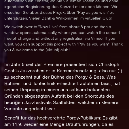
automatisch ein Fenster, wo Sie via Vimeo kostenlos und ohne
irgendeine Registrierung das Konzert miterleben können. Wir
ersuchen Sie aber, dieses Projekt über "Pay as you wish" zu
unterstützen. Vielen Dank & Willkommen im virtuellen Club!
We switch over to "Now Live" from about 8 pm and then a
window opens automatically, where you can watch the concert
free of charge and without any registration via Vimeo. If you
want, you can support this project with "Pay as you wish". Thank
you & welcome to the (virtual) club!
Im Jahr 5 seit der Premiere präsentiert sich Christoph
Cech's Jazzorchester in Kammerbesetzung, also nur (!)
zu sechzehnt auf der Bühne des Porgy & Bess. Was
Bühnen- und Tontechnik erleichtert aufatmen lässt, hat
seinen Ursprung in einem aus sattsam bekannten
Gründen abgesagten Auftritt bei den Shortcuts des
heurigen Jazzfestivals Saalfelden, welcher in kleinerer
Variante angedacht war.
Benefit für das hochverehrte Porgy-Publikum: Es gibt
am 11.9. wieder eine Menge Uraufführungen, da es