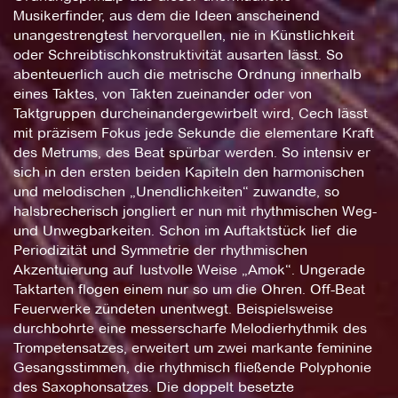
Musikerfinder, aus dem die Ideen anscheinend
unangestrengtest hervorquellen, nie in Künstlichkeit
oder Schreibtischkonstruktivität ausarten lässt. So
abenteuerlich auch die metrische Ordnung innerhalb
eines Taktes, von Takten zueinander oder von
Taktgruppen durcheinandergewirbelt wird, Cech lässt
mit präzisem Fokus jede Sekunde die elementare Kraft
des Metrums, des Beat spürbar werden. So intensiv er
sich in den ersten beiden Kapiteln den harmonischen
und melodischen „Unendlichkeiten“ zuwandte, so
halsbrecherisch jongliert er nun mit rhythmischen Weg-
und Unwegbarkeiten. Schon im Auftaktstück lief die
Periodizität und Symmetrie der rhythmischen
Akzentuierung auf lustvolle Weise „Amok“. Ungerade
Taktarten flogen einem nur so um die Ohren. Off-Beat
Feuerwerke zündeten unentwegt. Beispielsweise
durchbohrte eine messerscharfe Melodierhythmik des
Trompetensatzes, erweitert um zwei markante feminine
Gesangsstimmen, die rhythmisch fließende Polyphonie
des Saxophonsatzes. Die doppelt besetzte