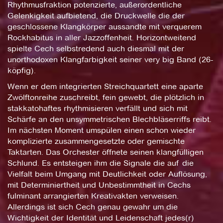
Rhythmusfraktion potenzierte, außerordentliche
Gelenkigkeit aufbietend, die Druckwelle die der
geschlossene Klangkörper aussandte mit verquerem
Rockhabitus in aller Jazzoffenheit. Horizontweitend
spielte Cech selbstredend auch diesmal mit der
unorthodoxen Klangfarbigkeit seiner very big Band (26-
köpfig).
Wenn er dem integrierten Streichquartett eine aparte
Zwölftonreihe zuschreibt, fein gewebt, die plötzlich in
stakkatohaftes rhythmisieren verfällt und sich mit
Schärfe an den unsymmetrischen Blechbläserriffs reibt.
Im nächsten Moment umspülen einen schon wieder
komplizierte zusammengesetzte oder gemischte
Taktarten. Das Orchester öffnete seinen klangfülligen
Schlund. Es entsteigen ihm die Signale die auf die
Vielfalt beim Umgang mit Deutlichkeit oder Auflösung,
mit Determiniertheit und Unbestimmtheit in Cechs
fulminant arrangierten Kreativakten verweisen.
Allerdings ist sich Cech genau gewahr um die
Wichtigkeit der Identität und Leidenschaft jedes(r)