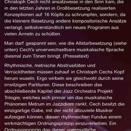
Christoph Cech nicht ansatzweise in den Sinn kam, die
in den letzten Jahren in Großbesetzung realisierten
Konzeptionen auf 16 Köpfe zu schrumpfen, sondern, da
die kleinere Besetzung andere kompositorische Ansätze
verlangt, selbstverständlich ein neues Programm aus
vielen Ärmeln zu schütten.
Man darf gespannt sein, wie die Allstarbesetzung (siehe
unten) Cech's unverwechselbare musikalische Sprache
diesmal zum Tönen bringt. (Pressetext)
Rhythmische, metrische Abstrusitäten und
Verrücktheiten müssen zuhauf in Christoph Cechs Kopf
herum wuseln. Ergo wirbeln sie gleichwohl durch seine
irrwitzigen Partituren. Diese beschreiben das
abschließende Kapitel der Jazz Orchestra Projekt
Trilogie, welches sich primär um das musikalische
Phänomen Metrum im Jazzidiom rankt. Cech besitzt die
einzigartige Gabe, mit der nicht allzuviele Musiker
aufzeigen können, diesen rhythmischen Fundus einem
wirkmächtigen Ordnungsprinzip einzuverleiben. Ein
Ordnungsprinzip das dieser unermüdliche