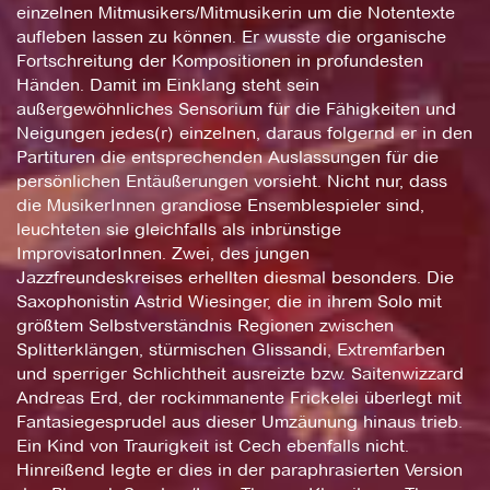
einzelnen Mitmusikers/Mitmusikerin um die Notentexte
aufleben lassen zu können. Er wusste die organische
Fortschreitung der Kompositionen in profundesten
Händen. Damit im Einklang steht sein
außergewöhnliches Sensorium für die Fähigkeiten und
Neigungen jedes(r) einzelnen, daraus folgernd er in den
Partituren die entsprechenden Auslassungen für die
persönlichen Entäußerungen vorsieht. Nicht nur, dass
die MusikerInnen grandiose Ensemblespieler sind,
leuchteten sie gleichfalls als inbrünstige
ImprovisatorInnen. Zwei, des jungen
Jazzfreundeskreises erhellten diesmal besonders. Die
Saxophonistin Astrid Wiesinger, die in ihrem Solo mit
größtem Selbstverständnis Regionen zwischen
Splitterklängen, stürmischen Glissandi, Extremfarben
und sperriger Schlichtheit ausreizte bzw. Saitenwizzard
Andreas Erd, der rockimmanente Frickelei überlegt mit
Fantasiegesprudel aus dieser Umzäunung hinaus trieb.
Ein Kind von Traurigkeit ist Cech ebenfalls nicht.
Hinreißend legte er dies in der paraphrasierten Version