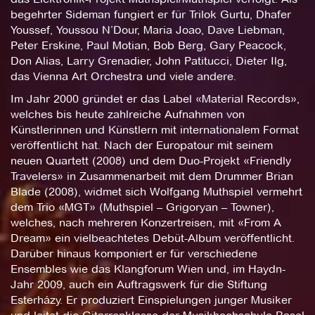
begehrter Sideman fungiert er für Trilok Gurtu, Dhafer
Youssef, Youssou N’Dour, Maria Joao, Dave Liebman,
Peter Erskine, Paul Motian, Bob Berg, Gary Peacock,
Don Alias, Larry Grenadier, John Patitucci, Dieter Ilg,
das Vienna Art Orchestra und viele andere.
Im Jahr 2000 gründet er das Label «Material Records»,
welches bis heute zahlreiche Aufnahmen von
Künstlerinnen und Künstlern mit internationalem Format
veröffentlicht hat. Nach der Europatour mit seinem
neuen Quartett (2008) und dem Duo-Projekt «Friendly
Travelers» in Zusammenarbeit mit dem Drummer Brian
Blade (2008), widmet sich Wolfgang Muthspiel vermehrt
dem Trio «MGT» (Muthspiel – Grigoryan – Towner),
welches, nach mehreren Konzertreisen, mit «From A
Dream» ein vielbeachtetes Debüt-Album veröffentlicht.
Darüber hinaus komponiert er für verschiedene
Ensembles wie das Klangforum Wien und, im Haydn-
Jahr 2009, auch ein Auftragswerk für die Stiftung
Esterházy. Er produziert Einspielungen junger Musiker