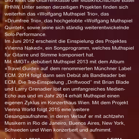
und leitet die Gitarrenklasse der Musikhochschule Basel
FHNW. Unter seinen derzeitigen Projekten finden sich
weiterhin das «Wolfgang Muthspiel Trio», das
«Drumfree Trio», das hochgelobte «Wolfgang Muthspiel
Quintet», sowie seine sich ständig weiterentwickelnde
Solo-Performance.
Im Juni 2012 erscheint die Einspielung des Projektes
«Vienna Naked», ein Songprogramm, welches Muthspiel
für Gitarre und Stimme komponiert hat.
Mit «MGT» debütiert Muthspiel 2013 mit dem Album
«Travel Guide» auf dem renommierten Münchner Label
ECM. 2014 folgt dann sein Debüt als Bandleader bei
ECM. Die Trio-Einspielung „Driftwood“ mit Brian Blade
und Larry Grenadier löst ein umfangreiches Medien-
Echo aus und im Jahr 2014 erhält Muthspiel einen
eigenen Zyklus im Konzerthaus Wien. Mit dem Projekt
Vienna World folgt 2015 eine weitere
Gesangsaufnahme, in deren Verlauf er mit achtzehn
Musikern in Rio de Janeiro, Buenos Aires, New York,
Schweden und Wien konzertiert und aufnimmt.