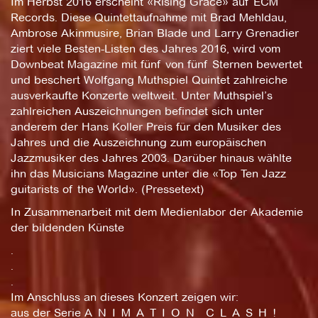
Im Herbst 2016 erscheint «Rising Grace» auf ECM
Records. Diese Quintettaufnahme mit Brad Mehldau,
Ambrose Akinmusire, Brian Blade und Larry Grenadier
ziert viele Besten-Listen des Jahres 2016, wird vom
Downbeat Magazine mit fünf von fünf Sternen bewertet
und beschert Wolfgang Muthspiel Quintet zahlreiche
ausverkaufte Konzerte weltweit. Unter Muthspiel’s
zahlreichen Auszeichnungen befindet sich unter
anderem der Hans Koller Preis für den Musiker des
Jahres und die Auszeichnung zum europäischen
Jazzmusiker des Jahres 2003. Darüber hinaus wählte
ihn das Musicians Magazine unter die «Top Ten Jazz
guitarists of the World». (Pressetext)
In Zusammenarbeit mit dem Medienlabor der Akademie
der bildenden Künste
.
.
.
Im Anschluss an dieses Konzert zeigen wir:
aus der Serie A_N_I_M_A_T_I_O_N__C_L_A_S_H_!