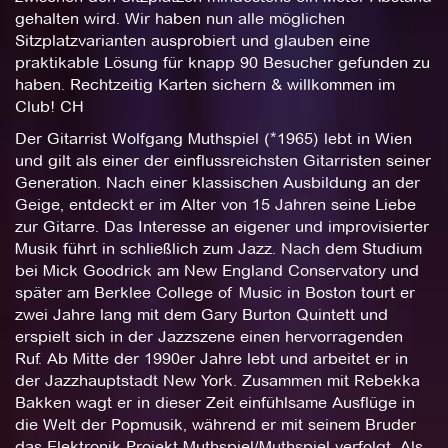
gehalten wird. Wir haben nun alle möglichen
Sitzplatzvarianten ausprobiert und glauben eine
praktikable Lösung für knapp 90 Besucher gefunden zu
haben. Rechtzeitig Karten sichern & willkommen im
Club! CH
Der Gitarrist Wolfgang Muthspiel (*1965) lebt in Wien
und gilt als einer der einflussreichsten Gitarristen seiner
Generation. Nach einer klassischen Ausbildung an der
Geige, entdeckt er im Alter von 15 Jahren seine Liebe
zur Gitarre. Das Interesse an eigener und improvisierter
Musik führt in schließlich zum Jazz. Nach dem Studium
bei Mick Goodrick am New England Conservatory und
später am Berklee College of Music in Boston tourt er
zwei Jahre lang mit dem Gary Burton Quintett und
erspielt sich in der Jazzszene einen hervorragenden
Ruf. Ab Mitte der 1990er Jahre lebt und arbeitet er in
der Jazzhauptstadt New York. Zusammen mit Rebekka
Bakken wagt er in dieser Zeit einfühlsame Ausflüge in
die Welt der Popmusik, während er mit seinem Bruder
das Elektronik-Projekt Muthspiel/Muthspiel verfolgt. Als