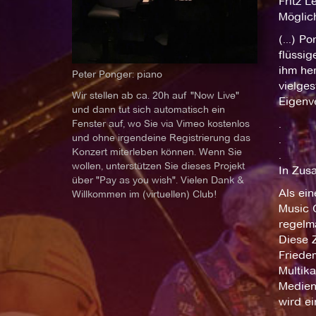
Fritz 
Möglich
(...) P
flüssi
ihm her
Peter Ponger: piano
vielges
Wir stellen ab ca. 20h auf "Now Live"
Eigenv
und dann tut sich automatisch ein
Fenster auf, wo Sie via Vimeo kostenlos
.
und ohne irgendeine Registrierung das
.
Konzert miterleben können. Wenn Sie
.
wollen, unterstützen Sie dieses Projekt
In Zus
über "Pay as you wish". Vielen Dank &
Als ei
Willkommen im (virtuellen) Club!
Music 
regelm
Diese Z
Friede
Multik
Medien
wird e