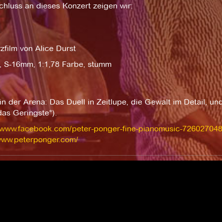
hluss an dieses Konzert zeigen wir:
zfilm von Alice Durst
, S-16mm, 1:1,78 Farbe, stumm
in der Arena: Das Duell in Zeitlupe, die Gewalt im Detail, u
das Geringste°).
//www.facebook.com/peter-ponger-fine-pianomusic-726027048
/www.peterponger.com/