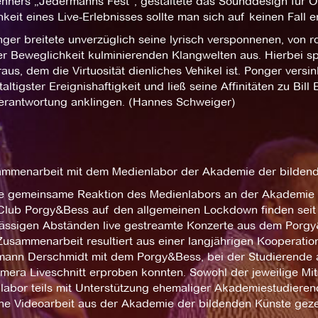
Lehners „Jedermanns Fest“, gestaltete das Sounddesign für O
keit eines Live-Erlebnisses sollte man sich auf keinen Fall e
onger breitete unverzüglich seine lyrisch versponnenen, von
ger Beweglichkeit kulminierenden Klangwelten aus. Hierbei s
aus, dem die Virtuosität dienliches Vehikel ist. Ponger versi
taltigster Ereignishaftigkeit und ließ seine Affinitäten zu Bil
erantwortung anklingen. (Hannes Schweiger)
ammenarbeit mit dem Medienlabor der Akademie der bilden
ne gemeinsame Reaktion des Medienlabors an der Akademie
Club Porgy&Bess auf den allgemeinen Lockdown finden seit D
ässigen Abständen live gestreamte Konzerte aus dem Porgy&
usammenarbeit resultiert aus einer langjährigen Kooperation
mann Derschmidt mit dem Porgy&Bess, bei der Studierende 
amera Liveschnitt erproben konnten. Sowohl der jeweilige Mi
labor teils mit Unterstützung ehemaliger Akademiestudiere
ine Videoarbeit aus der Akademie der bildenden Künste geze