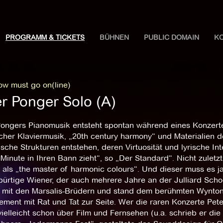
PROGRAMM & TICKETS
BÜHNEN
PUBLIC DOMAIN
K
ow must go on(line)
er Ponger Solo (A)
Pongers Pianomusik entsteht spontan während eines Konzerte
scher Klaviermusik, „20th century harmony“ und Materialien
sche Strukturen entstehen, deren Virtuosität und lyrische Int
 Minute in Ihren Bann zieht“, so „Der Standard“. Nicht zule
als „the master of harmonic colours“. Und dieser muss es ja
ürtige Wiener, der auch mehrere Jahre an der Julliard Schoo
n mit den Marsalis-Brüdern und stand dem berühmten Wynto
ment mit Rat und Tat zur Seite. Wer die raren Konzerte Pete
ielleicht schon über Film und Fernsehen (u.a. schrieb er di