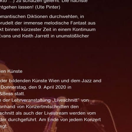
kto …) zu schätzen gelernt. Die nächste
ntgehen lassen! (Ute Pinter)
 romantischen Diktionen durchwehten, in
prudelt der immense melodische Fantast aus
nkt binnen kürzester Zeit in einem Kontinuum
l Evans und Keith Jarrett in unumstößlicher
den Künste
 der bildenden Künste Wien und dem Jazz and
onnerstag, den 9. April 2020 in
Bess statt.
 der Lehrveranstaltung „Liveschnitt“ von
anhand von Konzertmitschnitten den
tschnitt als auch der Livestream werden vom
nder durchgeführt. Am Ende von jedem Konzert
igt.