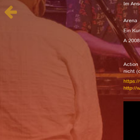
Im Ansc
.
Arena
Ein Kur
A 2008
.
.
Action 
nicht (
https:
http:/