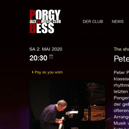
DER CLUB
NEWS
SA 2. MAI 2020
The sh
Pet
20:30
Pay as you wish
Peter 
klassi
rhythmi
letzten
Ponger 
der geb
öftere
Arrange
Musik v