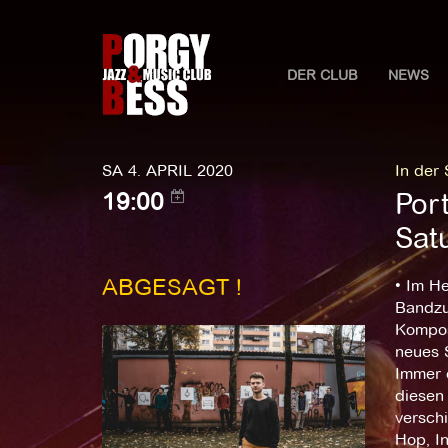
DER CLUB
NEWS
SA 4. APRIL 2020
In der
Port
19:00
Sat
ABGESAGT !
• Im H
Bandzu
Komposi
neues S
Immer d
diesen 
verschi
Hop, In