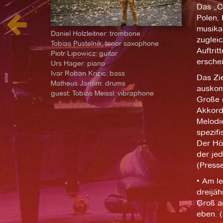
Das „Co
Polen,
musika
Daniel Holzleitner: trombone
zuglei
Tobias Pustelnik: tenor saxophone
Auftri
Piotr Lipowicz: guitar
ersche
Urs Hager: piano
Ivar Roban Krizic: bass
Das Zie
Matheus Jardim: drums
auskomp
guest: Tobias Meissl: vibraphone
Große 
Akkords
Melodie
spezifi
Der Hör
der je
(Presse
• Am l
dreijä
Groß a
eben. (