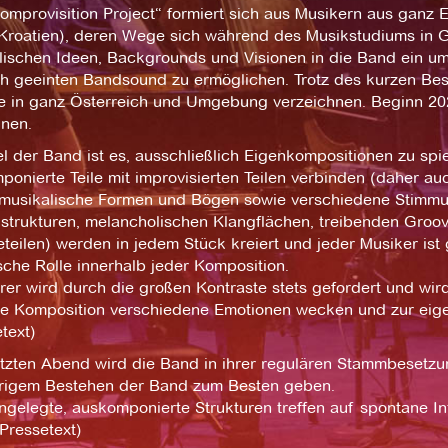
mprovisition Project“ formiert sich aus Musikern aus ganz E
 Kroatien), deren Wege sich während des Musikstudiums in G
lischen Ideen, Backgrounds und Visionen in die Band ein um
ch geeinten Bandsound zu ermöglichen. Trotz des kurzen Bes
tte in ganz Österreich und Umgebung verzeichnen. Beginn 2
inen.
l der Band ist es, ausschließlich Eigenkompositionen zu sp
onierte Teile mit improvisierten Teilen verbinden (daher au
musikalische Formen und Bögen sowie verschiedene Stimmu
trukturen, melancholischen Klangflächen, treibenden Grooves
teilen) werden in jedem Stück kreiert und jeder Musiker ist
sche Rolle innerhalb jeder Komposition.
er wird durch die großen Kontraste stets gefordert und wird
de Komposition verschiedene Emotionen wecken und zur eigen
text)
etzten Abend wird die Band in ihrer regulären Stammbesetz
hrigem Bestehen der Band zum Besten geben.
ngelegte, auskomponierte Strukturen treffen auf spontane I
Pressetext)