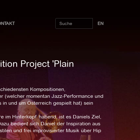
ONTAKT
EN
tion Project 'Plain
rschiedensten Kompositionen,
er (welcher momentan Jazz-Performance und
 in und um Österreich gespielt hat) sein
 im Hinterkopf habend, ist es Daniels Ziel,
azu bedient sich Daniel der Inspiration aus
ilen und frei improvisierter Musik über Hip