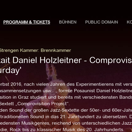
PROGRAMM & TICKETS
BÜHNEN
PUBLIC DOMAIN
K
 Strengen Kammer
:
Brennkammer
ait Daniel Holzleitner - Comprovisi
urday'
erbst 2016, nach vielen Jahren des Experimentierens mit ve
sammensetzungen usw…, formte Posaunist Daniel Holzleitn
tion in Graz studiert und bereits mit verschiedensten Bands
extett „Comprovisition Project“.
en Sound der großen Jazz-Sextette der 50er- und 60er-Jahre
traditionellen Sound in das 21. Jahrhundert zu übersetzen. D
edensten Musikgenres, reichend von unterschiedlichen Jazzst
die, Rock bis zu klassischer Musik des 20. Jahrhunderts.