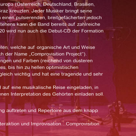
uropa (Österreich, Deutschland, Brasilien,
raz kreuzten. Jeder Musiker bringt seine
 einen pulsierenden, breitgefächerten jedoch
tehens kann die Band bereits auf zahlreiche
020 wird nun auch die Debut-CD der Formation
ielen, welche auf organische Art und Weise
ch der Name „Comprovisition Project“).
ngen und Farben (reichend von düsteren
, bis hin zu hellen optimistischen
 gleich wichtig und hat eine tragende und sehr
 auf eine musikalische Reise eingeladen, in
en Interpretation des Gehörten einladen soll.
ung auftreten und Repertoire aus dem knapp
nteraktion und Improvisation…Comprovisition