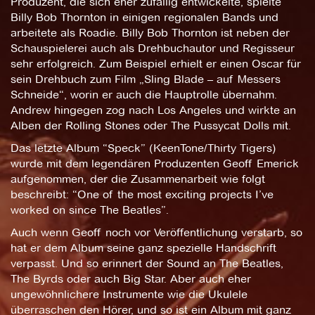
Produzent, die sich eher zufällig entwickelte, spielte
Billy Bob Thornton in einigen regionalen Bands und
arbeitete als Roadie. Billy Bob Thornton ist neben der
Schauspielerei auch als Drehbuchautor und Regisseur
sehr erfolgreich. Zum Beispiel erhielt er einen Oscar für
sein Drehbuch zum Film „Sling Blade – auf Messers
Schneide“, worin er auch die Hauptrolle übernahm.
Andrew hingegen zog nach Los Angeles und wirkte an
Alben der Rolling Stones oder The Pussycat Dolls mit.
Das letzte Album “Speck” (KeenTone/Thirty Tigers)
wurde mit dem legendären Produzenten Geoff Emerick
aufgenommen, der die Zusammenarbeit wie folgt
beschreibt: “One of the most exciting projects I’ve
worked on since The Beatles”.
Auch wenn Geoff noch vor Veröffentlichung verstarb, so
hat er dem Album seine ganz spezielle Handschrift
verpasst. Und so erinnert der Sound an The Beatles,
The Byrds oder auch Big Star. Aber auch eher
ungewöhnlichere Instrumente wie die Ukulele
überraschen den Hörer, und so ist ein Album mit ganz