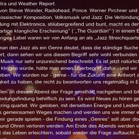
tra und Weather Report.
von Stevie Wonder, Radiohead, Prince. Werner Pirchner und
össischer Komposition, Volksmusik und Jazz. Die Verbindung 
ung mit Elektronics, stilübergreifend und bunt, macht es dem
gartige klangliche Erscheinung“ ( „The Guardian“ ) in einem
riges Label waren wir von Anfang an als „Jazz Streichquart
an den Jazz als ein Genre deutet, dass die ständige Such
ert, dann sehen wir uns diesem Begriff sehr wohl verbunden 
Musik nur sehr unzureichend beschreibt. Es ist jetzt natürli
klingen würde, hätte man einen Überbegriff dafür - und wir
eben. Wir würden nur - gerne - für die Zukunft eine Antwort
keit zu haben, die nicht zu beantworten uns regelmäßig in E
llen an diesem Abend der Frage ernsthaft nachgehen und bit
eidungsfindung behilflich zu sein. Es wird Neues zu hören 
tring.quartet. Wir geloben, mit derselben Energie und Leiden
s gemeinsamen Weges machen und werden uns wie immer ei
wir gerade spielen - die Findung eines „Genres“ soll aber d
und Ohren verloren werden. Am Ende des Abends werden wir 
 das Leben erleichtern, sobald wieder die Frage auftaucht: 