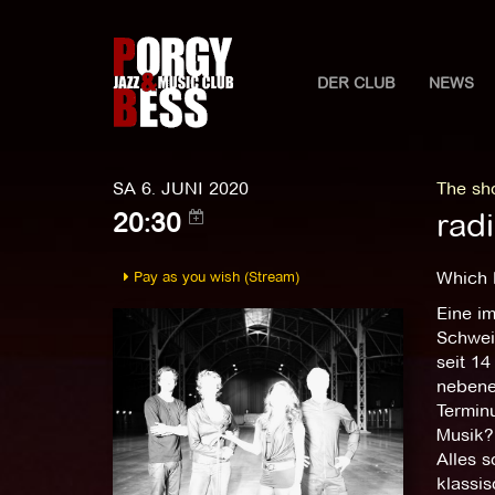
DER CLUB
NEWS
SA 6. JUNI 2020
The sh
radi
20:30
Pay as you wish (Stream)
Which 
Eine i
Schweiß
seit 1
nebenei
Termin
Musik?
Alles s
klassi