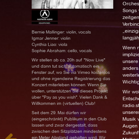
Orches
Songs 
zeitgen
Verbind
„einzi
Bernie Mallinger: violin, vocals
langjäh
Igmar Jenner: violin
Cynthia Liao: viola
Wenn m
Sophie Abraham: cello, vocals
implizi
Wir stellen ab ca. 20h auf "Now Live"
unsere 
und dann tut sich automatisch ein
anders 
Fenster auf, wo Sie via Vimeo kostenlos
weiterl
und ohne irgendeine Registrierung das
Wichtig
Konzert miterleben können. Wenn Sie
wollen, unterstützen Sie dieses Projekt
Wir wo
über "Pay as you wish". Vielen Dank &
Entsch
Willkommen im (virtuellen) Club!
radio.s
unsere
Seit dem 29. Mai dürfen wir
(eingeschränkt) Publikum in den Club
Musik 
lassen und zwar dergestalt, dass
Augen 
zwischen den Sitzplätzen mindestens
Zukunft
ein Meter Abstand gehalten wird. Wir