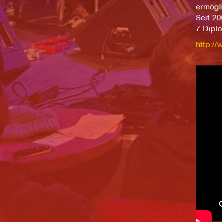
ermögl
Seit 2
7 Diplo
http://