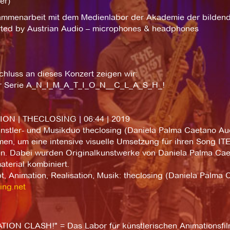
er)
ammenarbeit mit dem Medienlabor der Akademie der bilden
ted by Austrian Audio – microphones & headphones
hluss an dieses Konzert zeigen wir:
r Serie A_N_I_M_A_T_I_O_N__C_L_A_S_H_!
ION | THECLOSING | 06:44 | 2019
nstler- und Musikduo theclosing (Daniela Palma Caetano Au
en, um eine intensive visuelle Umsetzung für ihren Song
en. Dabei wurden Originalkunstwerke von Daniela Palma Ca
terial kombiniert.
t, Animation, Realisation, Musik: theclosing (Daniela Palma
ing.net
TION CLASH!" = Das Labor für künstlerischen Animationsfil