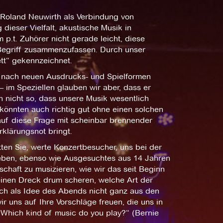
 Roland Neuwirth als Verbindung von
dieser Vielfalt, akustische Musik in
 p.t. Zuhörer nicht gerade leicht, diese
 Begriff zusammenzufassen. Durch unser
ett“ gekennzeichnet.
e nach neuen Ausdrucks- und Spielformen
– im Speziellen glauben wir aber, dass er
ch nicht so, dass unsere Musik wesentlich
 könnten auch richtig gut ohne einen solchen
 auf diese Frage mit scheinbar brennender
rklärungsnot bringt.
ten Sie, werte Konzertbesucher, uns bei der
geben, ebenso wie Ausgesuchtes aus 14 Jahren
schaft zu musizieren, wie wir das seit Beginn
nen Dreck drum scheren, welche Art der
och als Idee des Abends nicht ganz aus den
uns auf Ihre Vorschläge freuen, die uns in
„Which kind of music do you play?“ (Bernie