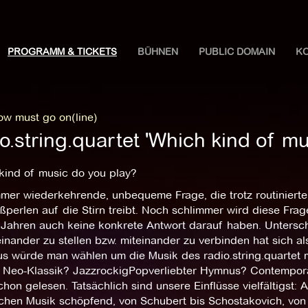
PROGRAMM & TICKETS
BÜHNEN
PUBLIC DOMAIN
K
ow must go on(line)
o.string.quartet 'Which kind of mu
kind of music do you play?
mmer wiederkehrende, unbequeme Frage, die trotz routiniert
perlen auf die Stirn treibt. Noch schlimmer wird diese Frag
4 Jahren auch keine konkrete Antwort darauf haben. Untersch
nander zu stellen bzw. miteinander zu verbinden hat sich a
us würde man wählen um die Musik des radio.string.quartet 
 Neo-Klassik? JazzrockigPopverliebter Hymnus? Contempor
chon gelesen. Tatsächlich sind unsere Einflüsse vielfältigst: A
schen Musik schöpfend, von Schubert bis Schostakovich, von 