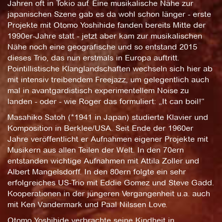
Jahren oft in Tokio auf. Eine musikalische Nähe zur
japanischen Szene gab es da wohl schon länger - erste
Projekte mit Otomo Yoshihide fanden bereits Mitte der
1990er-Jahre statt - jetzt aber kam zur musikalischen
Nähe noch eine geografische und so entstand 2015
dieses Trio, das nun erstmals in Europa auftritt.
Pointillistische Klanglandschaften wechseln sich hier ab
mit intensiv treibendem Freejazz, um gelegentlich auch
mal in avantgardistisch experimentellem Noise zu
landen - oder - wie Roger das formuliert: „It can boil!“
Masahiko Satoh (*1941 in Japan) studierte Klavier und
Komposition in Berklee/USA. Seit Ende der 1960er
Jahre veröffentlicht er Aufnahmen eigener Projekte mit
Musikern aus allen Teilen der Welt. In den 70ern
entstanden wichtige Aufnahmen mit Attila Zoller und
Albert Mangelsdorff. In den 80ern folgte ein sehr
erfolgreiches US-Trio mit Eddie Gomez und Steve Gadd.
Kooperationen in der jüngeren Vergangenheit u.a. auch
mit Ken Vandermark und Paal Nilssen Love.
Otomo Yoshihide verbrachte seine Kindheit in