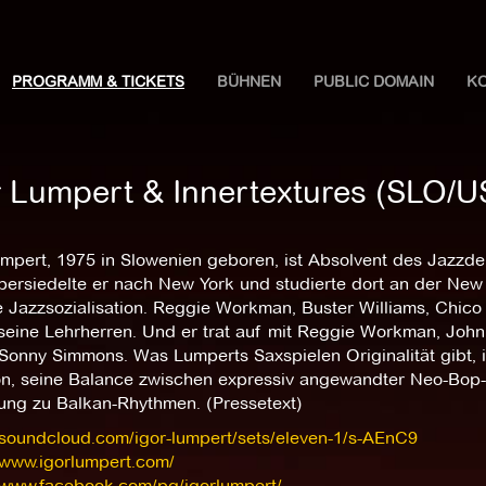
PROGRAMM & TICKETS
BÜHNEN
PUBLIC DOMAIN
K
r Lumpert & Innertextures (SLO/U
umpert, 1975 in Slowenien geboren, ist Absolvent des Jazzd
ersiedelte er nach New York und studierte dort an der New S
e Jazzsozialisation. Reggie Workman, Buster Williams, Chico
seine Lehrherren. Und er trat auf mit Reggie Workman, John
Sonny Simmons. Was Lumperts Saxspielen Originalität gibt, i
ion, seine Balance zwischen expressiv angewandter Neo-Bop
ung zu Balkan-Rhythmen. (Pressetext)
//soundcloud.com/igor-lumpert/sets/eleven-1/s-AEnC9
/www.igorlumpert.com/
//www.facebook.com/pg/igorlumpert/