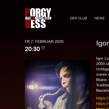
DER CLUB
NEWS
Igo
FR 7. FEBRUAR 2020
20:30
Igor L
2000 üb
richtig
waren 
Blake, 
Tradit
Bezieh
https:
https:/
https: