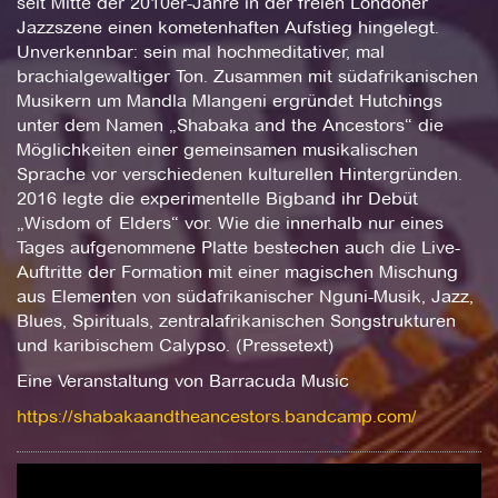
seit Mitte der 2010er-Jahre in der freien Londoner
Jazzszene einen kometenhaften Aufstieg hingelegt.
Unverkennbar: sein mal hochmeditativer, mal
brachialgewaltiger Ton. Zusammen mit südafrikanischen
Musikern um Mandla Mlangeni ergründet Hutchings
unter dem Namen „Shabaka and the Ancestors“ die
Möglichkeiten einer gemeinsamen musikalischen
Sprache vor verschiedenen kulturellen Hintergründen.
2016 legte die experimentelle Bigband ihr Debüt
„Wisdom of Elders“ vor. Wie die innerhalb nur eines
Tages aufgenommene Platte bestechen auch die Live-
Auftritte der Formation mit einer magischen Mischung
aus Elementen von südafrikanischer Nguni-Musik, Jazz,
Blues, Spirituals, zentralafrikanischen Songstrukturen
und karibischem Calypso. (Pressetext)
Eine Veranstaltung von Barracuda Music
https://shabakaandtheancestors.bandcamp.com/