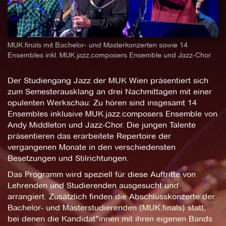
MUK.finals mit Bachelor- und Masterkonzerten sowie 14
Ensembles inkl. MUK.jazz.composers Ensemble und Jazz-Chor
Der Studiengang Jazz der MUK Wien präsentiert sich
zum Semesterausklang an drei Nachmittagen mit einer
opulenten Werkschau: Zu hören sind insgesamt 14
Ensembles inklusive MUK.jazz.composers Ensemble von
Andy Middleton und Jazz-Chor. Die jungen Talente
präsentieren das erarbeitete Repertoire der
vergangenen Monate in den verschiedensten
Besetzungen und Stilrichtungen.
Das Programm wird speziell für diese Auftritte von
Lehrenden und Studierenden ausgesucht und
arrangiert. Zusätzlich finden die Abschlusskonzerte der
Bachelor- und Masterstudierenden (MUK.finals) statt,
bei denen die Kandidat*innen mit ihren eigenen Bands