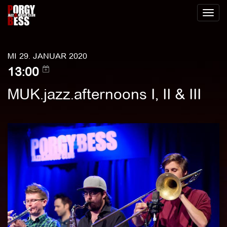
Toggl
naviga
MI 29. JANUAR 2020
13:00
MUK.jazz.afternoons I, II & III