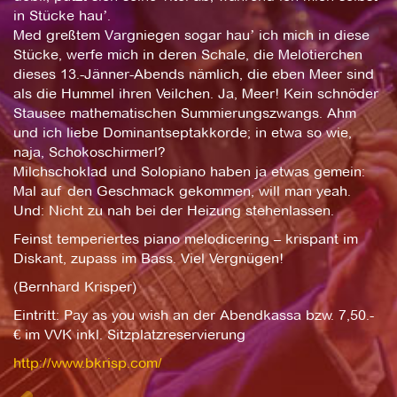
in Stücke hauʼ.
Med greßtem Vargniegen sogar hauʼ ich mich in diese
Stücke, werfe mich in deren Schale, die Melotierchen
dieses 13.-Jänner-Abends nämlich, die eben Meer sind
als die Hummel ihren Veilchen. Ja, Meer! Kein schnöder
Stausee mathematischen Summierungszwangs. Ahm
und ich liebe Dominantseptakkorde; in etwa so wie,
naja, Schokoschirmerl?
Milchschoklad und Solopiano haben ja etwas gemein:
Mal auf den Geschmack gekommen, will man yeah.
Und: Nicht zu nah bei der Heizung stehenlassen.
Feinst temperiertes piano melodicering – krispant im
Diskant, zupass im Bass. Viel Vergnügen!
(Bernhard Krisper)
Eintritt: Pay as you wish an der Abendkassa bzw. 7,50.-
€ im VVK inkl. Sitzplatzreservierung
http://www.bkrisp.com/