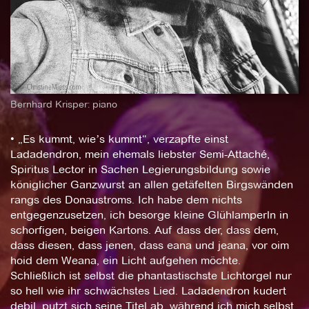
Bernhard Krisper: piano
• „Es kummt, wieʼs kummt“, verzapfte einst
Ladadendron, mein ehemals liebster Semi-Attaché,
Spiritus Lector in Sachen Legierungsbildung sowie
königlicher Ganzwurst an allen getäfelten Birgswänden
rangs des Donaustroms. Ich habe dem nichts
entgegenzusetzen, ich besorge kleine Glühlamperln in
schorfigen, beigen Kartons. Auf dass der, dass dem,
dass diesen, dass jenen, dass eana und jeana, vor oim
hoid dem Weana, ein Licht aufgehen möchte.
Schließlich ist selbst die phantastischste Lichtorgel nur
so hell wie ihr schwächstes Lied. Ladadendron kudert
debil, putzt sich seine Titel ab, während ich mich selbst