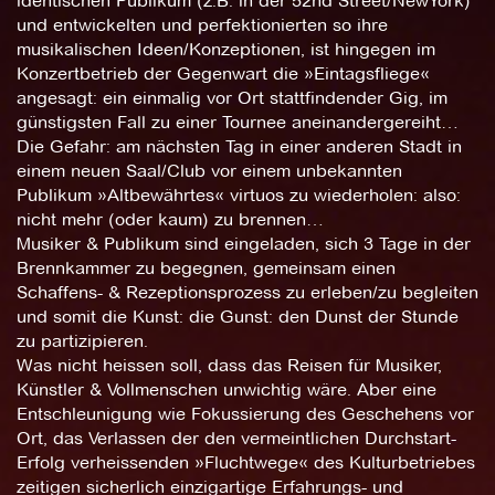
identischen Publikum (z.B. in der 52nd Street/NewYork)
und entwickelten und perfektionierten so ihre
musikalischen Ideen/Konzeptionen, ist hingegen im
Konzertbetrieb der Gegenwart die »Eintagsfliege«
angesagt: ein einmalig vor Ort stattfindender Gig, im
günstigsten Fall zu einer Tournee aneinandergereiht…
Die Gefahr: am nächsten Tag in einer anderen Stadt in
einem neuen Saal/Club vor einem unbekannten
Publikum »Altbewährtes« virtuos zu wiederholen: also:
nicht mehr (oder kaum) zu brennen…
Musiker & Publikum sind eingeladen, sich 3 Tage in der
Brennkammer zu begegnen, gemeinsam einen
Schaffens- & Rezeptionsprozess zu erleben/zu begleiten
und somit die Kunst: die Gunst: den Dunst der Stunde
zu partizipieren.
Was nicht heissen soll, dass das Reisen für Musiker,
Künstler & Vollmenschen unwichtig wäre. Aber eine
Entschleunigung wie Fokussierung des Geschehens vor
Ort, das Verlassen der den vermeintlichen Durchstart-
Erfolg verheissenden »Fluchtwege« des Kulturbetriebes
zeitigen sicherlich einzigartige Erfahrungs- und