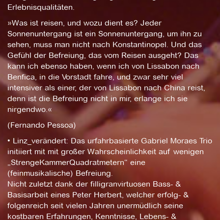
Erlebnisqualitäten.
»Was ist reisen, und wozu dient es? Jeder
Sonnenuntergang ist ein Sonnenuntergang, um ihn zu
sehen, muss man nicht nach Konstantinopel. Und das
Gefühl der Befreiung, das vom Reisen ausgeht? Das
kann ich ebenso haben, wenn ich von Lissabon nach
Benfica, in die Vorstadt fahre, und zwar sehr viel
intensiver als einer, der von Lissabon nach China reist,
denn ist die Befreiung nicht in mir, erlange ich sie
nirgendwo.«
(Fernando Pessoa)
• Linz_verändert: Das urfahrbasierte Gabriel Moraes Trio
initiiert mit mit großer Wahrscheinlichkeit auf wenigen
„StrengeKammerQuadratmetern“ eine
(feinmusikalische) Befreiung.
Nicht zuletzt dank der filligranvirtuosen Bass- &
Basisarbeit eines Peter Herbert, welcher erfolg- &
folgenreich seit vielen Jahren unermüdlich seine
kostbaren Erfahrungen, Kenntnisse, Lebens- &