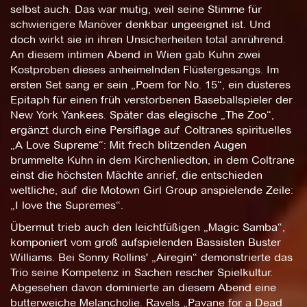
selbst auch. Das war mutig, weil seine Stimme für
schwierigere Manöver denkbar ungeeignet ist. Und
doch wirkt sie in ihren Unsicherheiten total anrührend.
An diesem intimen Abend in Wien gab Kuhn zwei
Kostproben dieses anheimelnden Flüstergesangs. Im
ersten Set sang er sein „Poem for No. 15“, ein düsteres
Epitaph für einen früh verstorbenen Baseballspieler der
New York Yankees. Später das elegische „The Zoo“,
ergänzt durch eine Persiflage auf Coltranes spirituelles
„A Love Supreme“: Mit frech blitzenden Augen
brummelte Kuhn in dem Kirchenliedton, in dem Coltrane
einst die höchsten Mächte anrief, die entschieden
weltliche, auf die Motown Girl Group anspielende Zeile:
„I love the Supremes“.
Übermut trieb auch den leichtfüßigen „Magic Samba“,
komponiert vom groß aufspielenden Bassisten Buster
Williams. Bei Sonny Rollins' „Airegin“ demonstrierte das
Trio seine Kompetenz in Sachen rescher Spielkultur.
Abgesehen davon dominierte an diesem Abend eine
butterweiche Melancholie. Ravels „Pavane for a Dead