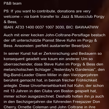
P&B team
PS: If you want to contribute, donations are very
welcome – via bank transfer to: Jazz & Musicclub Porgy
& Bess,
IBAN: AT33 1400 0037 1007 3030, BIC: BAWAATWW
Auch mit einer kecken John-Coltrane-Persiflage bestach
der oft unterschätzte Pianist Steve Kuhn im Porgy &
Bess. Ansonsten: perfekt austarierter Beserljazz.
In seiner Kunst hat er Zerknirschung und Bedauern so
konsequent geadelt wie kaum ein anderer. Um so
überraschender, dass Steve Kuhn im Porgy & Bess den
melancholischen Schlager „Yesterday's Gardenias“, den
Big-Band-Leader Glenn Miller in den Vierzigerjahren
berühmt gemacht hat, in beinah frecher Fröhlichkeit
anlegte. Diese Unvorhersehbarkeit hat Kuhn, der schon
mit 13 Jahren in den Clubs von Boston gespielt hat,
immer schon ausgezeichnet. Deshalb holten ihn ja auch
in den Sechzigerjahren die führenden Freejazzer Don
Cherry, Ornette Coleman und John Coltrane in ihre