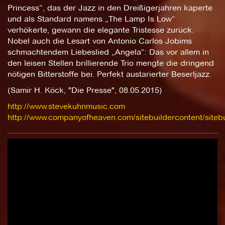
Princess“, das der Jazz in den Dreißigerjahren kaperte
und als Standard namens „The Lamp Is Low“
verhökerte, gewann die elegante Tristesse zurück.
Nobel auch die Lesart von Antonio Carlos Jobims
schmachtendem Liebeslied „Angela“: Das vor allem in
den leisen Stellen brillierende Trio mengte die dringend
nötigen Bitterstoffe bei. Perfekt austarierter Beserljazz.
(Samir H. Köck, "Die Presse", 08.05.2015)
http://www.stevekuhnmusic.com
http://www.companyofheaven.com/sitebuildercontent/sitebu