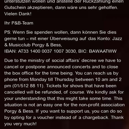
unterstützen wollen und anstelle der Rückzahlung einen
Gutschein akzeptieren, dann wäre uns sehr geholfen.
Vielen Dank!
Ihr P&B-Team
PS: Wenn Sie spenden wollen, dann können Sie dies
gerne tun – mit einer Überweisung auf das Konto: Jazz
& Musicclub Porgy & Bess,
IBAN: AT33 1400 0037 1007 3030, BIC: BAWAATWW
Due to the ministry of social affairs’ decree we have to
cancel or postpone announced concerts and to close
the box office for the time being. You can reach us by
phone from Monday till Thursday between 10 am and 2
pm (01/512 88 11). Tickets for shows that have been
cancelled will be refunded, of course. We kindly ask for
your understanding that this might take some time. This
situation is not an easy one for the non-profit association
Porgy & Bess. If you want to support us, you can do so
by opting for a voucher instead of a chargeback. Thank
you very much!