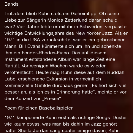
Bands.
Trotzdem blieb Kuhn stets ein Geheimtipp. Ob seine
Liebe zur Sängerin Monica Zetterlund daran schuld
war? Vier Jahre lebte er mit ihr in Schweden, verpasste
wichtige Entwicklungsjahre des New Yorker Jazz. Als er
1971 in die USA zurückkehrte, war er ein gebrochener
Mann. Bill Evans kümmerte sich um ihn und schenkte
ihm ein Fender-Rhodes-Piano. Das auf diesem
Instrument entstandene Album war lange Zeit eine
Rarität. Vor wenigen Wochen wurde es wieder
veröffentlicht. Heute mag Kuhn diese auf dem Buddah-
Label erschienene Exkursion in vermeintlich
kommerzielle Gefilde durchaus gerne: „Es hört sich viel
besser an, als ich es in Erinnerung hatte“, meinte er vor
dem Konzert zur „Presse“.
Poem für einen Baseballspieler
1971 komponierte Kuhn erstmals richtige Songs. Düster
wie kaum etwas, was man bis dahin im Jazz gehört
hatte. Sheila Jordan sang später einige davon, Kuhn