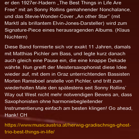
er den 1927er-Hadern „The Best Things in Life Are
Free“ mit an Sonny Rollins gemahnender Nonchalance,
und das Stevie-Wonder-Cover „An other Star“ (mit
Marktl als brillantem Elvin-Jones-Darsteller) wird zum
Signature-Piece eines herausragenden Albums. (Klaus
Nüchtern)
Diese Band formierte sich vor exakt 11 Jahren, damals
mit Matthias Pichler am Bass, und legte kurz danach
auch gleich eine Pause ein, die eine knappe Dekade
währte. Nun greift der Meistersaxophonist diese Idee
wieder auf, mit dem in Graz unterrichtenden Bassisten
Morten Ramsboel anstelle von Pichler, und tritt zum
wiederholten Male den spätestens seit Sonny Rollins’
Way out West nicht mehr notwendigen Beweis an, dass
Saxophonisten ohne harmoniebegleitender
Instrumentierung einfach am besten klingen! Go ahead,
Hank! CH
https://www.musicaustria.at/herwig-gradischnigs-ghost-
trio-best-things-in-life/