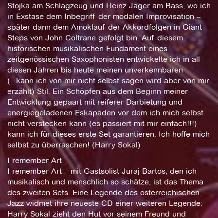
Stojka am Schlagzeug und Heinz Jäger am Bass, wo ich
in Exstase dem Inbegriff der modalen Improvisation –
später dann dem Amoklauf der Akkordfolgen in Giant
Steps von John Coltrane gefolgt bin. Auf diesem
historischen musikalischen Fundament eines
zeitgenössischen Saxophonisten entwickelte ich in all
diesen Jahren bis heute meinen unverkennbaren
(...kann ich von mir nicht selbst sagen wird aber von mir
erzählt) Stil. Ein Schöpfen aus dem Beginn meiner
Entwicklung gepaart mit reiferer Darbietung und
energiegeladenen Eskapaden vor dem ich mich selbst
nicht verstecken kann (es passiert mit mir einfach!!!)
kann ich für dieses erste Set garantieren. Ich hoffe mich
selbst zu überraschen! (Harry Sokal)
I remember Art
I remember Art – mit Gastsolist Juraj Bartos, den ich
musikalisch und menschlich so schätze, ist das Thema
des zweiten Sets. Eine Legende des österreichischen
Jazz widmet ihre neueste CD einer weiteren Legende:
Harry Sokal zieht den Hut vor seinem Freund und