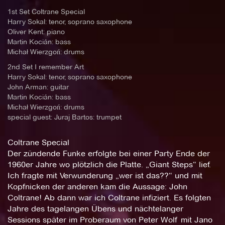
1st Set Coltrane Special
Harry Sokal: tenor, soprano saxophone
Oliver Kent: piano
Martin Kocián: bass
Michał Wierzgoń: drums
2nd Set I remember Art
Harry Sokal: tenor, soprano saxophone
John Arman: guitar
Martin Kocián: bass
Michał Wierzgoń: drums
special guest: Juraj Bartos: trumpet
Coltrane Special
Der zündende Funke erfolgte bei einer Party Ende der
1960er Jahre wo plötzlich die Platte. „Giant Steps“ lief.
Ich fragte mit Verwunderung „wer ist das??“ und mit
Kopfnicken der anderen kam die Aussage: John
Coltrane! Ab dann war ich Coltrane infiziert. Es folgten
Jahre des tagelangen Übens und nächtelanger
Sessions später im Proberaum von Peter Wolf mit Jano