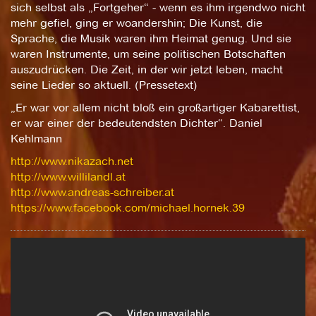
sich selbst als „Fortgeher“ - wenn es ihm irgendwo nicht
mehr gefiel, ging er woandershin; Die Kunst, die
Sprache, die Musik waren ihm Heimat genug. Und sie
waren Instrumente, um seine politischen Botschaften
auszudrücken. Die Zeit, in der wir jetzt leben, macht
seine Lieder so aktuell. (Pressetext)
„Er war vor allem nicht bloß ein großartiger Kabarettist,
er war einer der bedeutendsten Dichter“. Daniel
Kehlmann
http://www.nikazach.net
http://www.willilandl.at
http://www.andreas-schreiber.at
https://www.facebook.com/michael.hornek.39