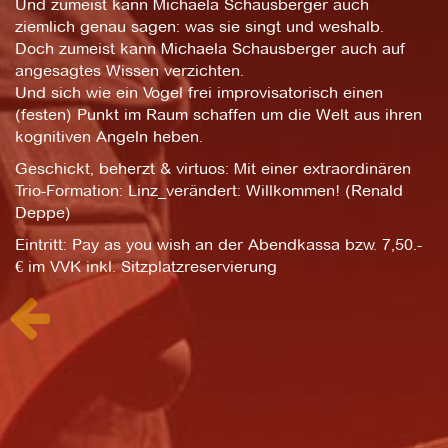
Und zumeist kann Michaela Schausberger auch
ziemlich genau sagen: was sie singt und weshalb.
Doch zumeist kann Michaela Schausberger auch auf
angesagtes Wissen verzichten.
Und sich wie ein Vogel frei improvisatorisch einen
(festen) Punkt im Raum schaffen um die Welt aus ihren
kognitiven Angeln heben.
Geschickt, beherzt & virtuos: Mit einer extraordinären
Trio-Formation: Linz_verändert: Willkommen! (Renald
Deppe)
Eintritt: Pay as you wish an der Abendkassa bzw. 7,50.-
€ im VVK inkl. Sitzplatzreservierung