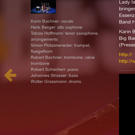
Lady Is
bringe
Essenz
Karin Bachner: vocals
Band H
Herb Berger: alto sophone
Karin 
Tobias Hoffmann: tenor saxophone,
Big Ba
arrangements
(Presse
Simon Plötzeneneder: trumpet,
fluegelhorn
http://
Robert Bachner: trombone, valve
http:/
trombone
Robert Schönherr: piano
Johannes Strasser: bass
Walter Grassmann: drums