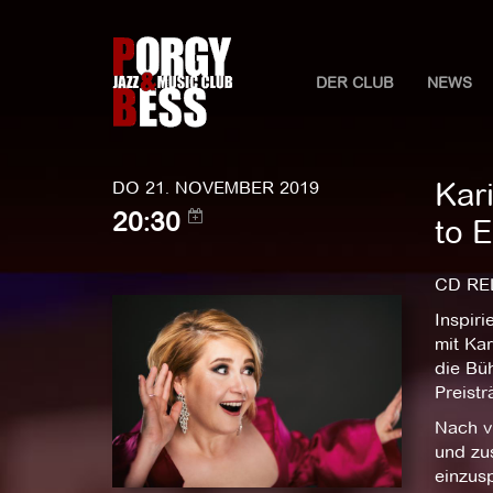
DER CLUB
NEWS
Kar
DO 21. NOVEMBER 2019
20:30
to E
CD RE
Inspiri
mit Kar
die Bü
Preistr
Nach v
und zu
einzus