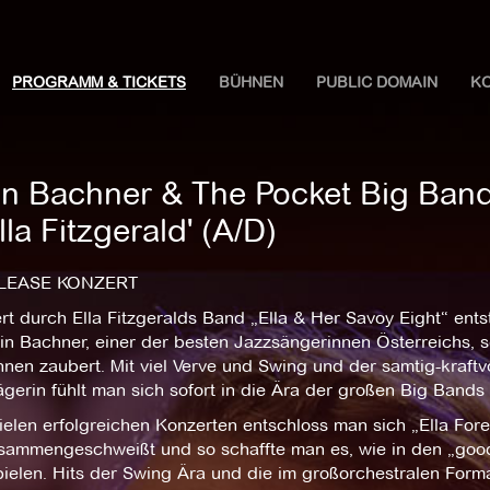
PROGRAMM & TICKETS
BÜHNEN
PUBLIC DOMAIN
K
in Bachner & The Pocket Big Band '
lla Fitzgerald' (A/D)
LEASE KONZERT
ert durch Ella Fitzgeralds Band „Ella & Her Savoy Eight“ ent
in Bachner, einer der besten Jazzsängerinnen Österreichs, sei
hnen zaubert. Mit viel Verve und Swing und der samtig-kraft
ägerin fühlt man sich sofort in die Ära der großen Big Bands
ielen erfolgreichen Konzerten entschloss man sich „Ella For
sammengeschweißt und so schaffte man es, wie in den „good
pielen. Hits der Swing Ära und die im großorchestralen For