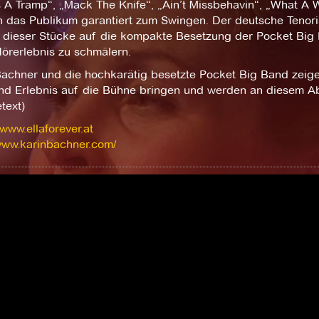
 A Tramp“, „Mack The Knife“, „Ain’t Missbehavin“, „What A W
n das Publikum garantiert zum Swingen. Der deutsche Tenori
 dieser Stücke auf die kompakte Besetzung der Pocket Big
örerlebnis zu schmälern.
Bachner und die hochkarätig besetzte Pocket Big Band zeige
nd Erlebnis auf die Bühne bringen und werden an diesem Abe
text)
: www.ellaforever.at
/www.karinbachner.com/