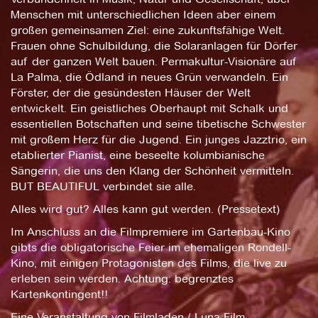
Menschen mit unterschiedlichen Ideen aber einem
großen gemeinsamen Ziel: eine zukunftsfähige Welt.
Frauen ohne Schulbildung, die Solaranlagen für Dörfer
auf der ganzen Welt bauen. Permakultur-Visionäre auf
La Palma, die Ödland in neues Grün verwandeln. Ein
Förster, der die gesündesten Häuser der Welt
entwickelt. Ein geistliches Oberhaupt mit Schalk und
essentiellen Botschaften und seine tibetische Schwester
mit großem Herz für die Jugend. Ein junges Jazztrio, ein
etablierter Pianist, eine beseelte kolumbianische
Sängerin, die uns den Klang der Schönheit vermitteln.
BUT BEAUTIFUL verbindet sie alle.
Alles wird gut? Alles kann gut werden. (Pressetext)
Im Anschluss an die Filmpremiere im Gartenbau-Kino
gibts die obligatorische Feier im ehemaligen Rondell-
Kino, mit einigen Protagonisten des Films, die live zu
erleben sein werden. Achtung: begrenztes
Kartenkontingent!!
Eine Veranstaltung von Filmladen / Luna Film